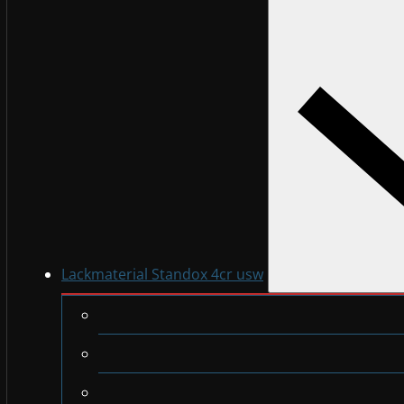
Lackmaterial Standox 4cr usw