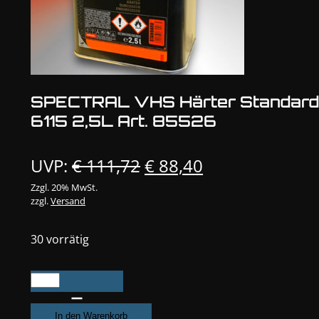
SPECTRAL VHS Härter Standard
6115 2,5L Art. 85526
Ursprünglicher
Aktueller
UVP:
€
111,72
€
88,40
Preis
Preis
Zzgl. 20% MwSt.
zzgl.
Versand
war:
ist:
€ 111,72
€ 88,40.
30 vorrätig
SPECTRAL
VHS
Härter
In den Warenkorb