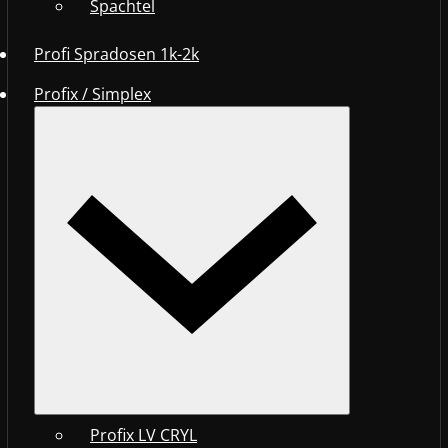
Spachtel
Profi Spradosen 1k-2k
Profix / Simplex
Profix LV CRYL