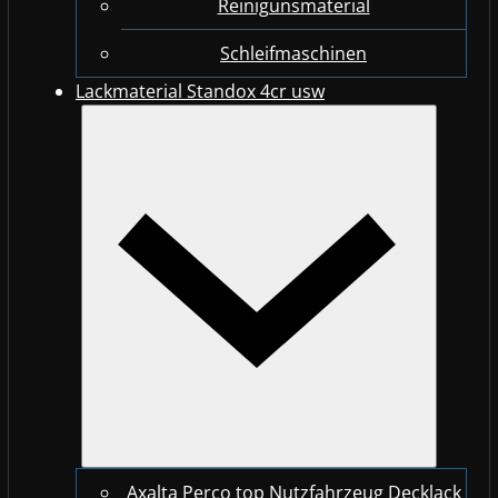
Reinigunsmaterial
Schleifmaschinen
Lackmaterial Standox 4cr usw
Axalta Perco top Nutzfahrzeug Decklack