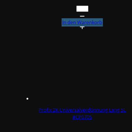
€ 80,94
€ 72,85.
Profix
2K
Universalverdünnung
In den Warenkorb
Standard
5L
#CP0405
Menge
Profix 2K Universalverdünnung Lang 5L
#CP0705