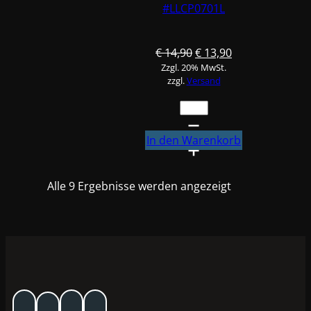
#LLCP0701L
Ursprünglicher
Aktueller
€
14,90
€
13,90
Zzgl. 20% MwSt.
Preis
Preis
zzgl.
Versand
war:
ist:
€ 14,90
€ 13,90.
Profix
2K
Universalverdünnung
In den Warenkorb
Lang
1L
Alle 9 Ergebnisse werden angezeigt
#LLCP0701L
Menge