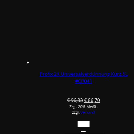
/
Waschverdünnung
/
Nitro
Menge
Profix 2K Universalverdünnung Kurz 5L
#CP041
Ursprünglicher
Aktueller
€
96,33
€
86,70
Zzgl. 20% MwSt.
Preis
Preis
zzgl.
Versand
war:
ist:
€ 96,33
€ 86,70.
Profix
2K