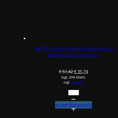
MEYER 6L Nitro Universal Verdünnung /
Waschverdünnung / Nitro
Ursprünglicher
Aktueller
€
51,42
€
35,74
Zzgl. 20% MwSt.
Preis
Preis
zzgl.
Versand
war:
ist:
€ 51,42
€ 35,74.
MEYER
6L
Nitro
In den Warenkorb
Universal
Verdünnung