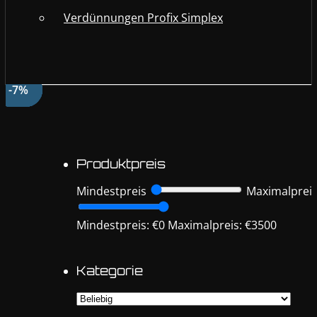
Verdünnungen Profix Simplex
-37%
-27%
-27%
-30%
-10%
-10%
-10%
-9%
-7%
Produktpreis
Mindestpreis
Maximalprei
Mindestpreis: €0
Maximalpreis: €3500
Kategorie