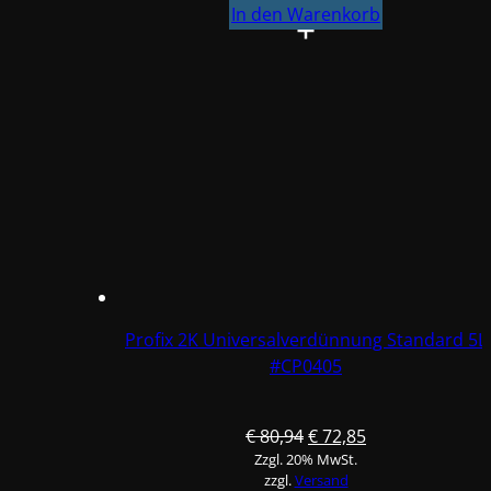
Universalverdünnung
In den Warenkorb
Kurz
5L
#CP041
Menge
Profix 2K Universalverdünnung Standard 5L
#CP0405
Ursprünglicher
Aktueller
€
80,94
€
72,85
Zzgl. 20% MwSt.
Preis
Preis
zzgl.
Versand
war:
ist: