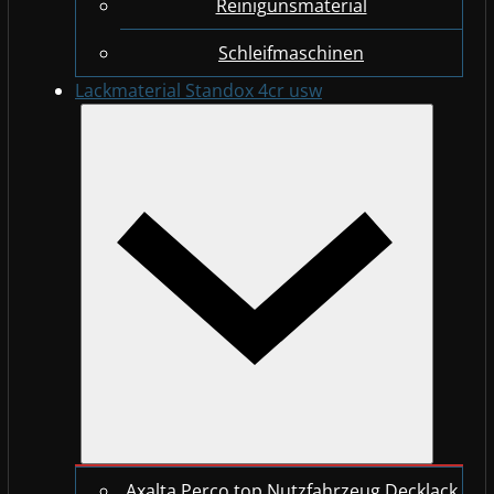
Reinigunsmaterial
Schleifmaschinen
Lackmaterial Standox 4cr usw
Axalta Perco top Nutzfahrzeug Decklack