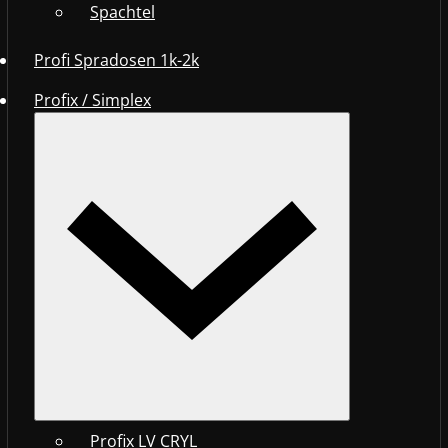
Spachtel
Profi Spradosen 1k-2k
Profix / Simplex
Profix LV CRYL