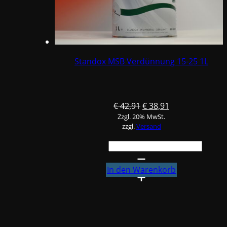
Standox MSB Verdünnung 15-25 1L
Ursprünglicher
Aktueller
€
42,91
€
38,91
Zzgl. 20% MwSt.
Preis
Preis
zzgl.
Versand
war:
ist:
€ 42,91
€ 38,91.
Standox
MSB
Verdünnung
In den Warenkorb
15-
25
1L
Menge