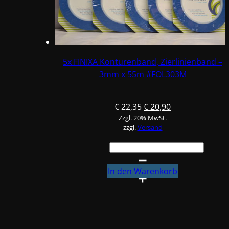
5x FINIXA Konturenband, Zierlinienband –
3mm x 55m #FOL303M
Ursprünglicher
Aktueller
€
22,35
€
20,90
Zzgl. 20% MwSt.
Preis
Preis
zzgl.
Versand
war:
ist:
€ 22,35
€ 20,90.
5x
FINIXA
Konturenband,
In den Warenkorb
Zierlinienband
-
3mm
x