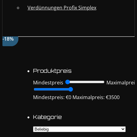
Verdünnungen Profix Simplex
-18%
-11%
-31%
-18%
-5%
-6%
Produktpreis
Mindestpreis
Maximalprei
Mindestpreis: €0
Maximalpreis: €3500
Kategorie