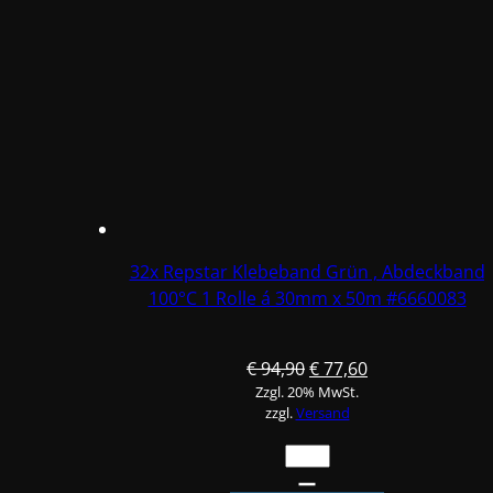
Abdeckband
100°C
1
Rolle
á
19mm
x
50m
#6660081
Menge
32x Repstar Klebeband Grün , Abdeckband
100°C 1 Rolle á 30mm x 50m #6660083
Ursprünglicher
Aktueller
€
94,90
€
77,60
Zzgl. 20% MwSt.
Preis
Preis
zzgl.
Versand
war:
ist:
€ 94,90
€ 77,60.
32x
Repstar