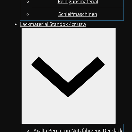
Reinigunsmaterial
Schleifmaschinen
Lackmaterial Standox 4cr usw
Axalta Perco top Nutzfahrzeug Decklack