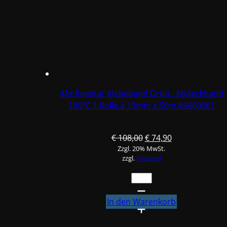
55m
#FOL303M
Menge
48x Repstar Klebeband Grün , Abdeckband
100°C 1 Rolle á 19mm x 50m #6660081
Ursprünglicher
Aktueller
€
108,00
€
74,90
Zzgl. 20% MwSt.
Preis
Preis
zzgl.
Versand
war:
ist:
€ 108,00
€ 74,90.
48x
Repstar
Klebeband
In den Warenkorb
Grün
,