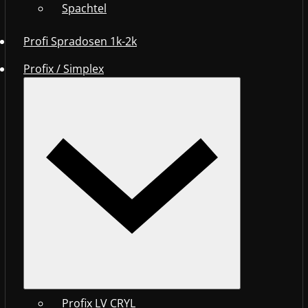
Spachtel
Profi Spradosen 1k-2k
Profix / Simplex
Profix LV CRYL