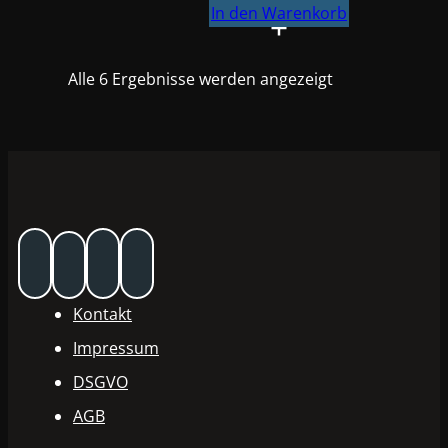
Klebeband
In den Warenkorb
Grün
,
Alle 6 Ergebnisse werden angezeigt
Abdeckband
100°C
1
Rolle
á
30mm
x
50m
#6660083
Menge
Kontakt
Impressum
DSGVO
AGB