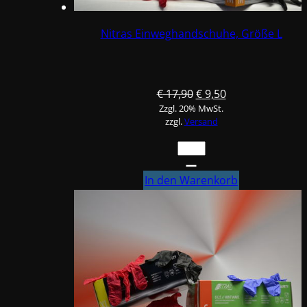
Nitras Einweghandschuhe, Größe L
Ursprünglicher
Aktueller
€
17,90
€
9,50
Zzgl. 20% MwSt.
Preis
Preis
zzgl.
Versand
war:
ist:
€ 17,90
€ 9,50.
Nitras
Einweghandschuhe,
Größe
In den Warenkorb
L
Menge