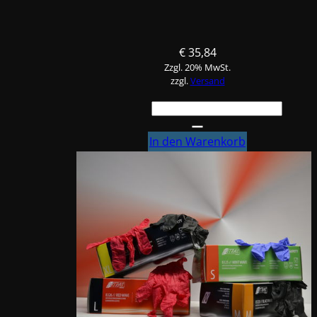
€
35,84
Zzgl. 20% MwSt.
zzgl.
Versand
FINIXA
Entfetter
auf
In den Warenkorb
Wasserbasis,
5L
Menge