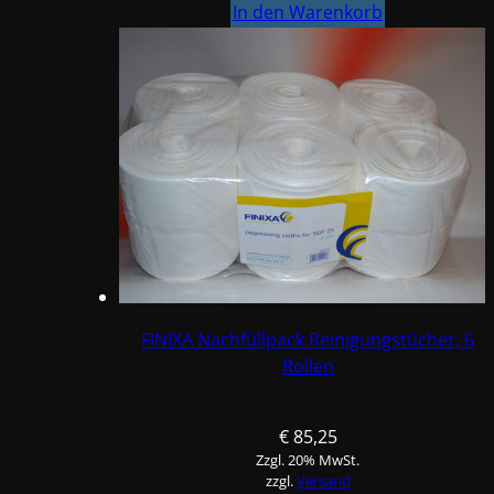
IT
In den Warenkorb
universeller
Reiniger
und
Entfetter
Menge
FINIXA Nachfüllpack Reinigungstücher, 6
Rollen
€
85,25
Zzgl. 20% MwSt.
zzgl.
Versand