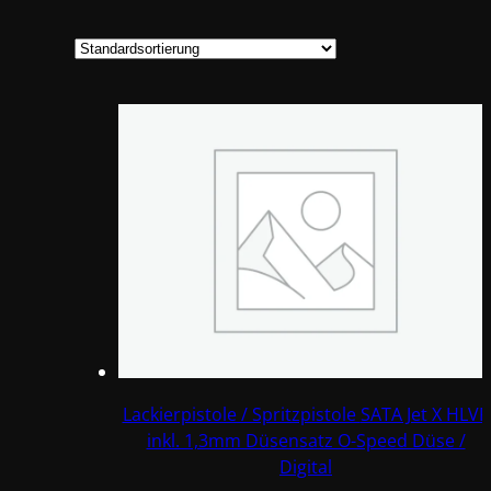
Lackierpistole / Spritzpistole SATA Jet X HLVP
inkl. 1,3mm Düsensatz O-Speed Düse /
Digital