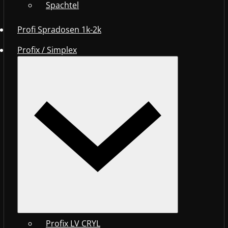
Spachtel
Profi Spradosen 1k-2k
Profix / Simplex
Profix LV CRYL