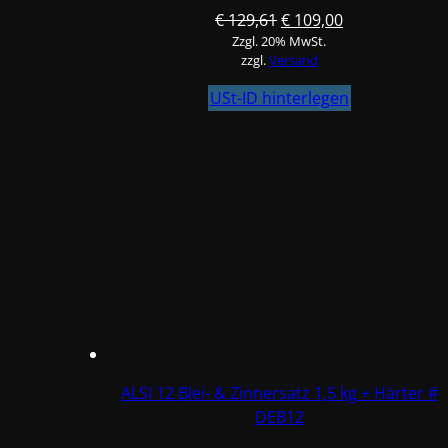
Ursprünglicher
Aktueller
€
129,61
€
109,00
Zzgl. 20% MwSt.
Preis
Preis
zzgl.
Versand
war:
ist:
€ 129,61
€ 109,00.
USt-ID hinterlegen
ALSI 12 Blei- & Zinnersatz 1,5 kg + Härter #
DEB12