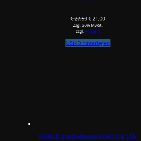
Ursprünglicher
Aktueller
€
27,50
€
21,00
Zzgl. 20% MwSt.
Preis
Preis
zzgl.
Versand
war:
ist:
€ 27,50
€ 21,00.
USt-ID hinterlegen
Colad UV Spachtelmasse Grob Tube 190g