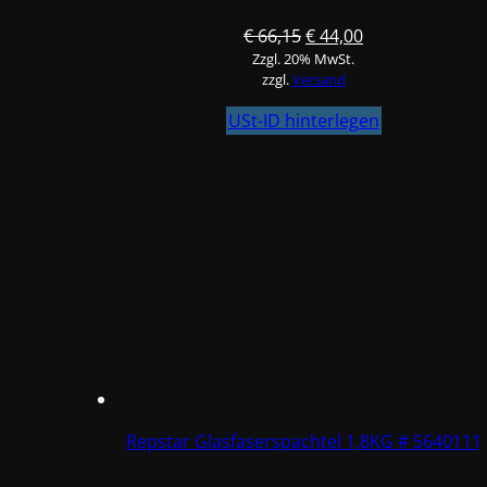
Ursprünglicher
Aktueller
€
66,15
€
44,00
Zzgl. 20% MwSt.
Preis
Preis
zzgl.
Versand
war:
ist:
€ 66,15
€ 44,00.
USt-ID hinterlegen
Repstar Glasfaserspachtel 1,8KG # 5640111