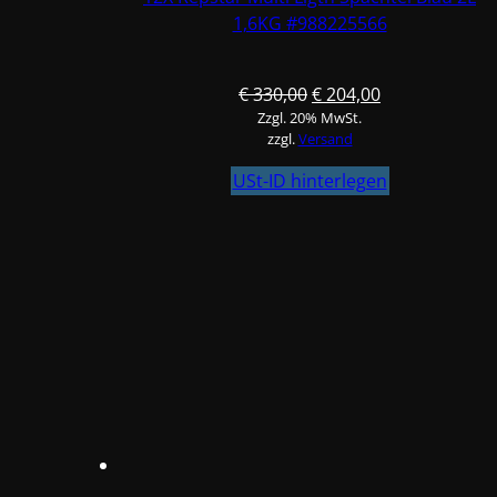
1,6KG #988225566
Ursprünglicher
Aktueller
€
330,00
€
204,00
Zzgl. 20% MwSt.
Preis
Preis
zzgl.
Versand
war:
ist:
€ 330,00
€ 204,00.
USt-ID hinterlegen