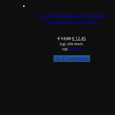
Profix CP335 Metallspachtel, Metallic
Polyester Kitt 1KG # CP335
Ursprünglicher
Aktueller
€
13,80
€
12,45
Zzgl. 20% MwSt.
Preis
Preis
zzgl.
Versand
war:
ist:
€ 13,80
€ 12,45.
USt-ID hinterlegen