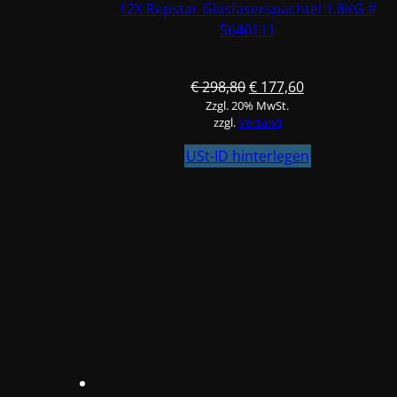
12X Repstar Glasfaserspachtel 1,8KG #
5640111
Ursprünglicher
Aktueller
€
298,80
€
177,60
Zzgl. 20% MwSt.
Preis
Preis
zzgl.
Versand
war:
ist:
€ 298,80
€ 177,60.
USt-ID hinterlegen