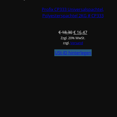
Profix CP333 Universalspachtel,
Polyesterspachtel 2KG # CP333
Ursprünglicher
Aktueller
€
18,30
€
16,47
Zzgl. 20% MwSt.
Preis
Preis
zzgl.
Versand
war:
ist:
€ 18,30
€ 16,47.
USt-ID hinterlegen