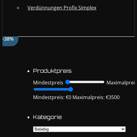
Verdünnungen Profix Simplex
-16%
-33%
-24%
-24%
-38%
-41%
-10%
-10%
-10%
-10%
-10%
-10%
-10%
-10%
-38%
-2%
Produktpreis
Mindestpreis
Maximalprei
Mindestpreis: €0
Maximalpreis: €3500
Kategorie