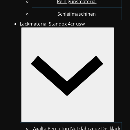
Reinigunsmaterial
Schleifmaschinen
Lackmaterial Standox 4cr usw
Axalta Perco top Nutzfahrzeug Decklack