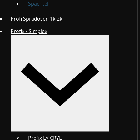
Spachtel
Profi Spradosen 1k-2k
Profix / Simplex
Profix LV CRYL