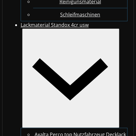
Reinigunsmaterial
Schleifmaschinen
Lackmaterial Standox 4cr usw
Axalta Perco top Nutzfahrzeug Decklack