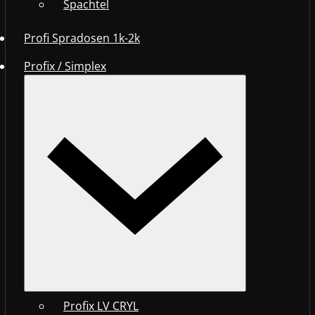
Spachtel
Profi Spradosen 1k-2k
Profix / Simplex
Profix LV CRYL