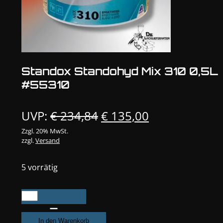
Standox Standohyd Mix 310 0,5L
#55310
Ursprünglicher
Aktueller
UVP:
€
234,84
€
135,00
Preis
Preis
Zzgl. 20% MwSt.
zzgl.
Versand
war:
ist:
€ 234,84
€ 135,00.
5 vorrätig
Standox
Standohyd
Mix
In den Warenkorb