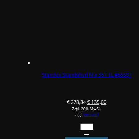
#55329
Menge
Standox Standohyd Mix 357 1L #55597
Ursprünglicher
Aktueller
€
273,84
€
135,00
Zzgl. 20% MwSt.
Preis
Preis
zzgl.
Versand
war:
ist:
€ 273,84
€ 135,00.
Standox
Standohyd