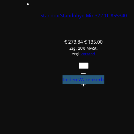
Standox Standohyd Mix 372 1L #55340
Ursprünglicher
Aktueller
€
273,84
€
135,00
Zzgl. 20% MwSt.
Preis
Preis
zzgl.
Versand
war:
ist:
€ 273,84
€ 135,00.
Standox
Standohyd
Mix
In den Warenkorb
372
1L
#55340
Menge