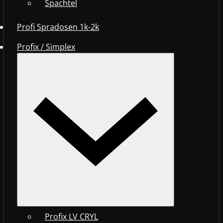
Spachtel
Profi Spradosen 1k-2k
Profix / Simplex
Profix LV CRYL