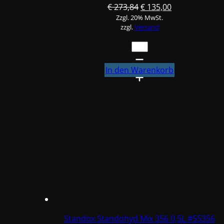
Ursprünglicher
Aktueller
€
273,84
€
135,00
Zzgl. 20% MwSt.
Preis
Preis
zzgl.
Versand
war:
ist:
€ 273,84
€ 135,00.
Standox
Standohyd
Mix
In den Warenkorb
306
0,5L
#55306
Menge
Standox Standohyd Mix 356 0,5L #55356