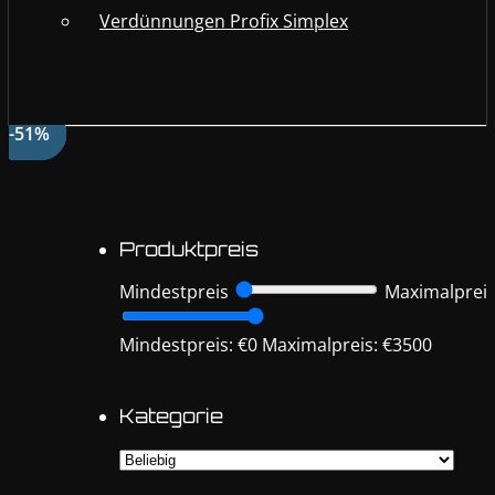
Verdünnungen Profix Simplex
-51%
-51%
-51%
-51%
-47%
-51%
-51%
-51%
-51%
-51%
-52%
-43%
-43%
-43%
-51%
-51%
-51%
-51%
-51%
-51%
-51%
Produktpreis
Mindestpreis
Maximalprei
Mindestpreis: €0
Maximalpreis: €3500
Kategorie