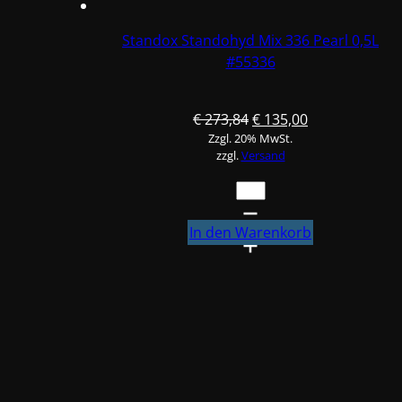
Standox Standohyd Mix 336 Pearl 0,5L
#55336
Ursprünglicher
Aktueller
€
273,84
€
135,00
Zzgl. 20% MwSt.
Preis
Preis
zzgl.
Versand
war:
ist:
€ 273,84
€ 135,00.
Standox
Standohyd
Mix
In den Warenkorb
336
Pearl
0,5L
#55336
Menge