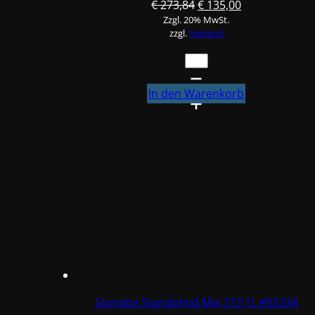
Ursprünglicher
Aktueller
€
273,84
€
135,00
Zzgl. 20% MwSt.
Preis
Preis
zzgl.
Versand
war:
ist:
€ 273,84
€ 135,00.
Standox
Standohyd
Mix
In den Warenkorb
302
Pearl
0,5L
#55302
Menge
Standox Standohyd Mix 313 1L #55334