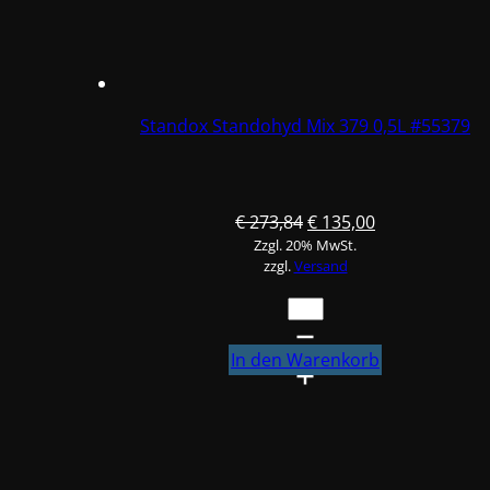
Standox Standohyd Mix 379 0,5L #55379
Ursprünglicher
Aktueller
€
273,84
€
135,00
Zzgl. 20% MwSt.
Preis
Preis
zzgl.
Versand
war:
ist:
€ 273,84
€ 135,00.
Standox
Standohyd
Mix
In den Warenkorb
379
0,5L
#55379
Menge