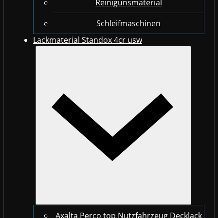
Reinigunsmaterial
Schleifmaschinen
Lackmaterial Standox 4cr usw
Axalta Perco top Nutzfahrzeug Decklack