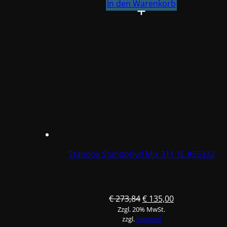
Mix
In den Warenkorb
357
1L
#55597
Menge
Standox Standohyd Mix 311 1L #55332
Ursprünglicher
Aktueller
€
273,84
€
135,00
Zzgl. 20% MwSt.
Preis
Preis
zzgl.
Versand
war:
ist: