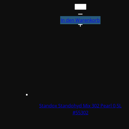
€ 273,84
€ 135,00.
Standox
Standohyd
Mix
In den Warenkorb
311
1L
#55332
Menge
Standox Standohyd Mix 302 Pearl 0,5L
#55302