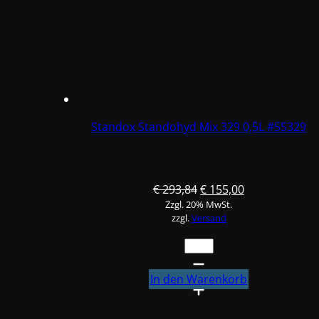
Standox Standohyd Mix 329 0,5L #55329
Ursprünglicher
Aktueller
€
293,84
€
155,00
Zzgl. 20% MwSt.
Preis
Preis
zzgl.
Versand
war:
ist:
€ 293,84
€ 155,00.
Standox
Standohyd
Mix
In den Warenkorb
329
0,5L