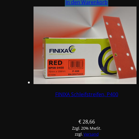
P320
In den Warenkorb
Menge
FINIXA Schleifstreifen, P400
€
28,66
Zzgl. 20% MwSt.
zzgl.
Versand