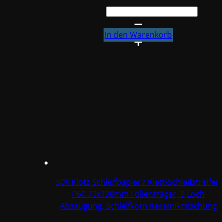
FINIXA
Schleifstreifen,
P400
In den Warenkorb
Menge
50X Klotz Schleifpapier / Klett-Schleifstreifen
P60 70x198mm Folienträger, 8 Loch
Absaugung, Schleifkorn Keramikmischung
#Q22T70X198P60