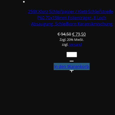
Keramikmischung
#Q22T70X198P60-
250X Klotz Schleifpapier / Klett-Schleifstreife
3
P60 70x198mm Folienträger, 8 Loch
Menge
Absaugung, Schleifkorn Keramikmischung
#Q22T70X198P60-5
Ursprünglicher
Aktueller
€
94,50
€
79,50
Zzgl. 20% MwSt.
Preis
Preis
zzgl.
Versand
war:
ist:
€ 94,50
€ 79,50.
250X
Klotz
Schleifpapier
In den Warenkorb
/
Klett-
Schleifstreifen
P60
70x198mm
Folienträger,
8