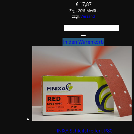
€
17,87
Zzgl. 20% MwSt.
zzgl.
Versand
FINIXA
Schleifstreifen,
P60
In den Warenkorb
Menge
FINIXA Schleifstreifen, P80