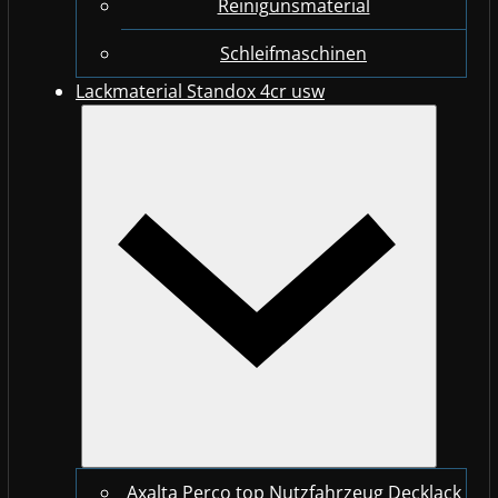
Reinigunsmaterial
Schleifmaschinen
Lackmaterial Standox 4cr usw
Axalta Perco top Nutzfahrzeug Decklack