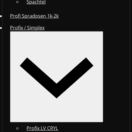
Spachtel
Profi Spradosen 1k-2k
Profix / Simplex
Profix LV CRYL