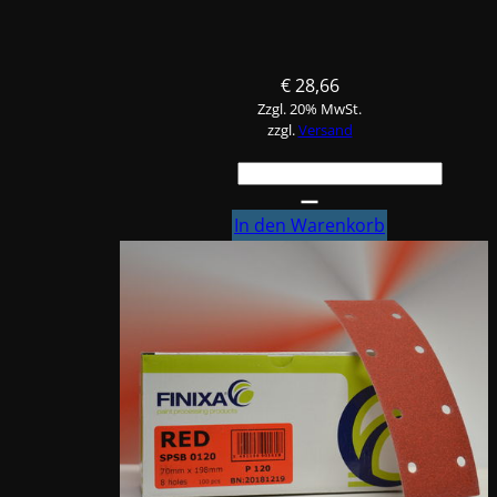
€
28,66
Zzgl. 20% MwSt.
zzgl.
Versand
FINIXA
Schleifstreifen,
P80
In den Warenkorb
Menge