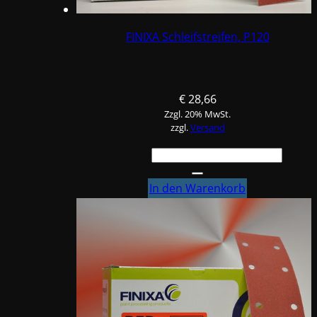
FINIXA Schleifstreifen, P120
€
28,66
Zzgl. 20% MwSt.
zzgl.
Versand
FINIXA
Schleifstreifen,
P120
In den Warenkorb
Menge