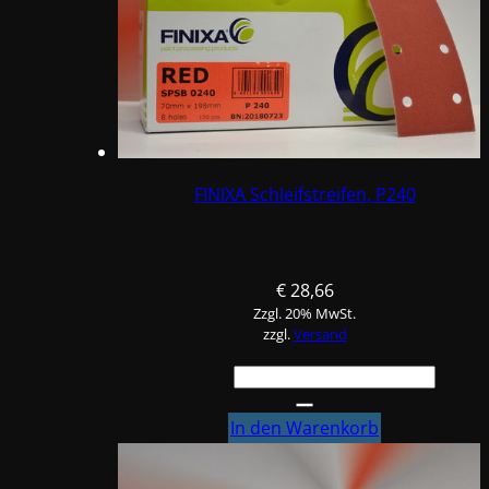
FINIXA Schleifstreifen, P240
€
28,66
Zzgl. 20% MwSt.
zzgl.
Versand
FINIXA
Schleifstreifen,
P240
In den Warenkorb
Menge