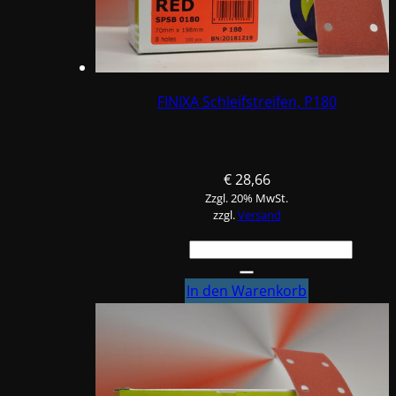
FINIXA Schleifstreifen, P180
€
28,66
Zzgl. 20% MwSt.
zzgl.
Versand
FINIXA
Schleifstreifen,
P180
In den Warenkorb
Menge