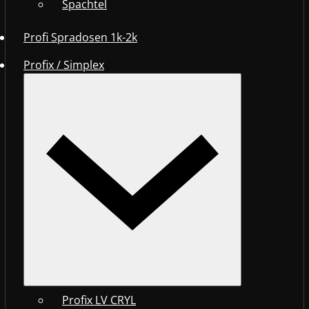
Spachtel
Profi Spradosen 1k-2k
Profix / Simplex
Profix LV CRYL