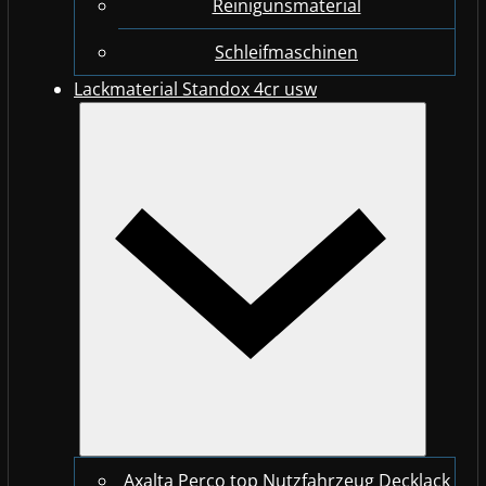
Reinigunsmaterial
Schleifmaschinen
Lackmaterial Standox 4cr usw
Axalta Perco top Nutzfahrzeug Decklack