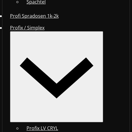
Spachtel
Profi Spradosen 1k-2k
Profix / Simplex
Profix LV CRYL