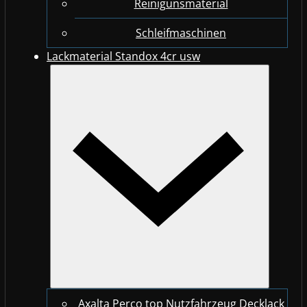
Reinigunsmaterial
Schleifmaschinen
Lackmaterial Standox 4cr usw
Axalta Perco top Nutzfahrzeug Decklack