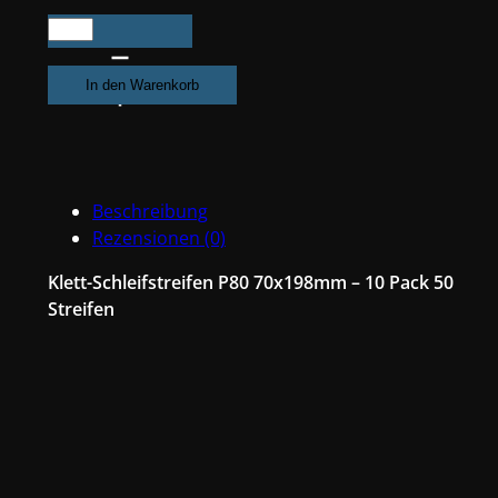
500X
Klotz
Schleifpapier
In den Warenkorb
/
Klett-
Schleifstreifen
P80
Beschreibung
70x198mm
Rezensionen (0)
Folienträger,
8
Klett-Schleifstreifen P80 70x198mm – 10 Pack 50
Loch
Streifen
Absaugung,
Schleifkorn
Keramikmischung
#Q22T70X198P80
Menge