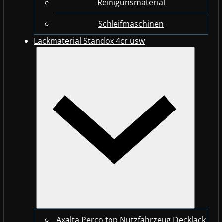
Reinigunsmaterial
Schleifmaschinen
Lackmaterial Standox 4cr usw
Axalta Perco top Nutzfahrzeug Decklack