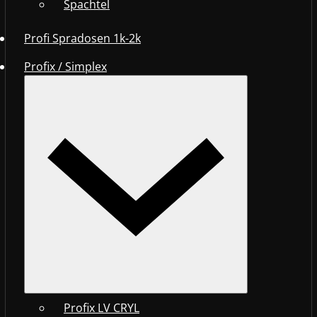
Spachtel
Profi Spradosen 1k-2k
Profix / Simplex
Profix LV CRYL