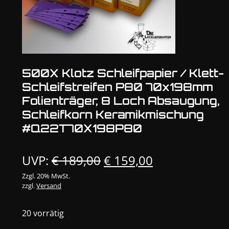
500X Klotz Schleifpapier / Klett-
Schleifstreifen P80 70x198mm
Folienträger, 8 Loch Absaugung,
Schleifkorn Keramikmischung
#Q22T70X198P80
Ursprünglicher
Aktueller
UVP:
€
189,00
€
159,00
Preis
Preis
Zzgl. 20% MwSt.
zzgl.
Versand
war:
ist:
€ 189,00
€ 159,00.
20 vorrätig