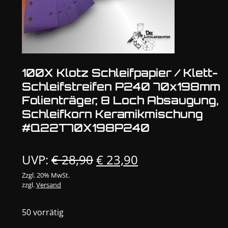
100X Klotz Schleifpapier / Klett-
Schleifstreifen P240 70x198mm
Folienträger, 8 Loch Absaugung,
Schleifkorn Keramikmischung
#Q22T70X198P240
Ursprünglicher
Aktueller
UVP:
€
28,90
€
23,90
Preis
Preis
Zzgl. 20% MwSt.
zzgl.
Versand
war:
ist:
€ 28,90
€ 23,90.
50 vorrätig