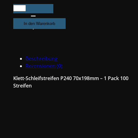
100X
Klotz
Schleifpapier
In den Warenkorb
/
Klett-
Schleifstreifen
P240
Beschreibung
70x198mm
Rezensionen (0)
Folienträger,
8
Klett-Schleifstreifen P240 70x198mm – 1 Pack 100
Loch
Streifen
Absaugung,
Schleifkorn
Keramikmischung
#Q22T70X198P240
Menge