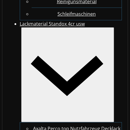
Reinigunsmaterial
Schleifmaschinen
Lackmaterial Standox 4cr usw
Axalta Perco top Nutzfahrzeug Decklack