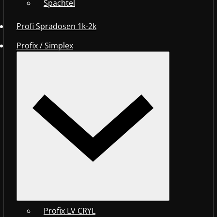
Spachtel
Profi Spradosen 1k-2k
Profix / Simplex
Profix LV CRYL