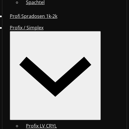
Spachtel
Profi Spradosen 1k-2k
Profix / Simplex
Profix LV CRYL