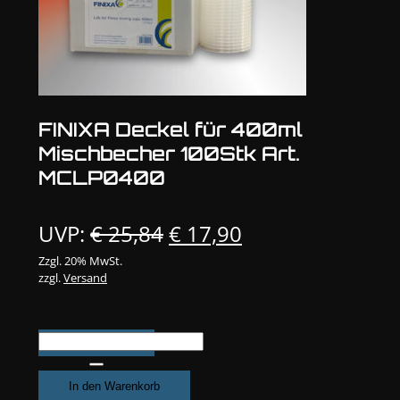
FINIXA Deckel für 400ml
Mischbecher 100Stk Art.
MCLP0400
Ursprünglicher
Aktueller
UVP:
€
25,84
€
17,90
Preis
Preis
Zzgl. 20% MwSt.
zzgl.
Versand
war:
ist:
€ 25,84
€ 17,90.
FINIXA
Deckel
für
In den Warenkorb