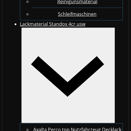
Reinigunsmaterial
Schleifmaschinen
Lackmaterial Standox 4cr usw
Axalta Perco top Nutzfahrzeug Decklack