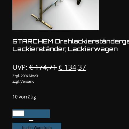
STARCHEM Drehlackierständerge
Lackierständer, Lackierwagen
Ursprünglicher
Aktueller
UVP:
€
174,71
€
134,37
Preis
Preis
Zzgl. 20% MwSt.
zzgl.
Versand
war:
ist:
€ 174,71
€ 134,37.
10 vorrätig
STARCHEM
Drehlackierständergen,
Lackierständer,
In den Warenkorb