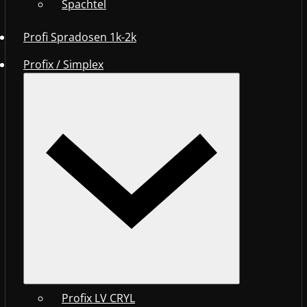
Spachtel
Profi Spradosen 1k-2k
Profix / Simplex
Profix LV CRYL