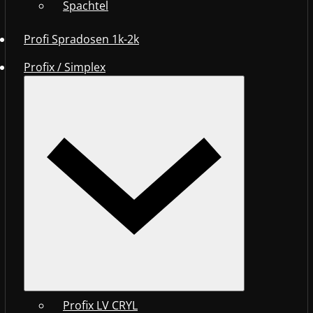
Spachtel
Profi Spradosen 1k-2k
Profix / Simplex
Profix LV CRYL