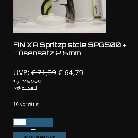
FINIXA Spritzpistole SPG500 +
Düsensatz 2.5mm
Ursprünglicher
Aktueller
UVP:
€
71,39
€
64,79
Preis
Preis
Zzgl. 20% MwSt.
zzgl.
Versand
war:
ist:
€ 71,39
€ 64,79.
10 vorrätig
FINIXA
Spritzpistole
SPG500
In den Warenkorb