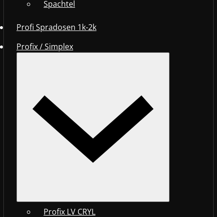
Spachtel
Profi Spradosen 1k-2k
Profix / Simplex
Profix LV CRYL