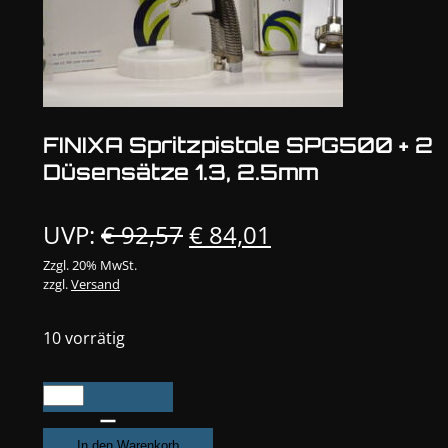
FINIXA Spritzpistole SPG500 + 2
Düsensätze 1.3, 2.5mm
Ursprünglicher
Aktueller
UVP:
€
92,57
€
84,01
Preis
Preis
Zzgl. 20% MwSt.
zzgl.
Versand
war:
ist:
€ 92,57
€ 84,01.
10 vorrätig
FINIXA
Spritzpistole
SPG500
In den Warenkorb