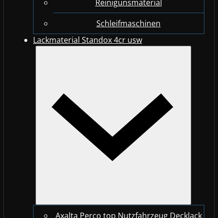
Reinigunsmaterial
Schleifmaschinen
Lackmaterial Standox 4cr usw
Axalta Perco top Nutzfahrzeug Decklack