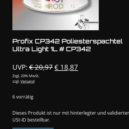
Profix CP342 Poliesterspachtel
Ultra Light 1L # CP342
Ursprünglicher
Aktueller
UVP:
€
20,97
€
18,87
Preis
Preis
Zzgl. 20% MwSt.
zzgl.
Versand
war:
ist:
€ 20,97
€ 18,87.
6 vorrätig
Dieses Produkt ist nur mit hinterlegter und validierte
USt-ID bestellbar.