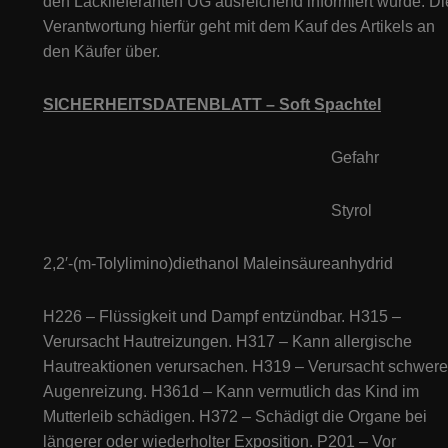
den Lacklieferanten UG ausreichend informiert wurde. Di
Verantwortung hierfür geht mit dem Kauf des Artikels an
den Käufer über.
SICHERHEITSDATENBLATT – Soft Spachtel
Gefahr
Styrol
2,2′-(m-Tolylimino)diethanol Maleinsäureanhydrid
H226 – Flüssigkeit und Dampf entzündbar. H315 –
Verursacht Hautreizungen. H317 – Kann allergische
Hautreaktionen verursachen. H319 – Verursacht schwere
Augenreizung. H361d – Kann vermutlich das Kind im
Mutterleib schädigen. H372 – Schädigt die Organe bei
längerer oder wiederholter Exposition. P201 – Vor