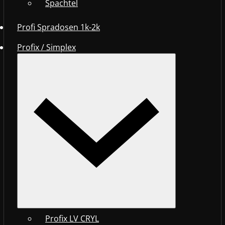
Spachtel
Profi Spradosen 1k-2k
Profix / Simplex
Profix LV CRYL