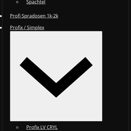
Spachtel
Profi Spradosen 1k-2k
Profix / Simplex
Profix LV CRYL