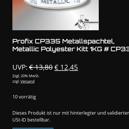
Profix CP335 Metallspachtel,
Metallic Polyester Kitt 1KG # CP
Ursprünglicher
Aktueller
UVP:
€
13,80
€
12,45
Preis
Preis
Zzgl. 20% MwSt.
zzgl.
Versand
war:
ist:
€ 13,80
€ 12,45.
10 vorrätig
Dieses Produkt ist nur mit hinterlegter und validierte
USt-ID bestellbar.