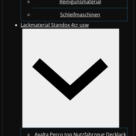
Reinigunsmaterial
Schleifmaschinen
Lackmaterial Standox 4cr usw
Axalta Perco top Nutzfahrzeug Decklack