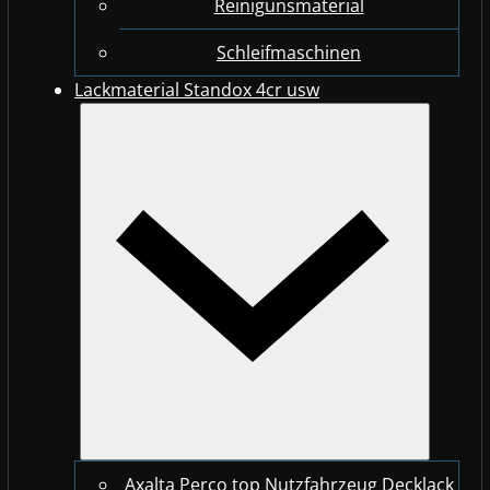
Reinigunsmaterial
Schleifmaschinen
Lackmaterial Standox 4cr usw
Axalta Perco top Nutzfahrzeug Decklack