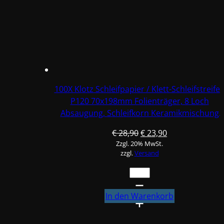
70x198mm
Folienträger,
8
Loch
Absaugung,
Schleifkorn
Keramikmischung
#Q22T70X198P60-
100X Klotz Schleifpapier / Klett-Schleifstreife
10
P120 70x198mm Folienträger, 8 Loch
Menge
Absaugung, Schleifkorn Keramikmischung
#Q22T70X198P120
Ursprünglicher
Aktueller
€
28,90
€
23,90
Zzgl. 20% MwSt.
Preis
Preis
zzgl.
Versand
war:
ist:
€ 28,90
€ 23,90.
100X
Klotz
Schleifpapier
In den Warenkorb
/
Klett-