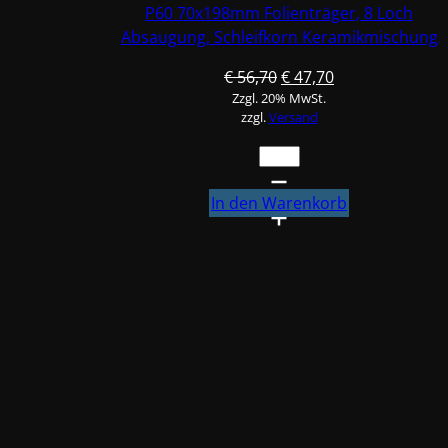
Menge
P60 70x198mm Folienträger, 8 Loch
Absaugung, Schleifkorn Keramikmischung
#Q22T70X198P60-3
Ursprünglicher
Aktueller
€
56,70
€
47,70
Zzgl. 20% MwSt.
Preis
Preis
zzgl.
Versand
war:
ist:
€ 56,70
€ 47,70.
150X
Klotz
Schleifpapier
In den Warenkorb
/
Klett-
Schleifstreifen
P60
70x198mm
Folienträger,
8
Loch
Absaugung,
Schleifkorn