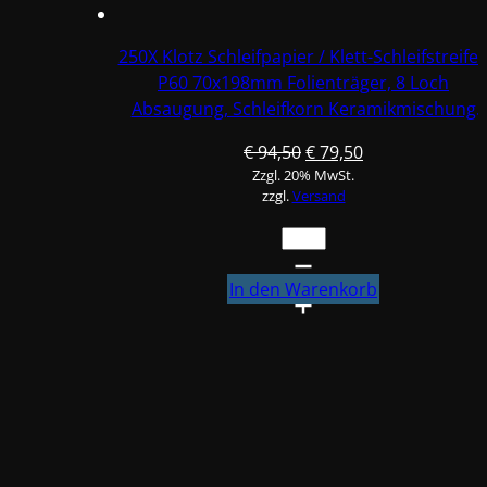
Keramikmischung
#Q22T70X198P60-
250X Klotz Schleifpapier / Klett-Schleifstreife
3
P60 70x198mm Folienträger, 8 Loch
Menge
Absaugung, Schleifkorn Keramikmischung
#Q22T70X198P60-5
Ursprünglicher
Aktueller
€
94,50
€
79,50
Zzgl. 20% MwSt.
Preis
Preis
zzgl.
Versand
war:
ist:
€ 94,50
€ 79,50.
250X
Klotz
Schleifpapier
In den Warenkorb
/
Klett-
Schleifstreifen
P60
70x198mm
Folienträger,
8