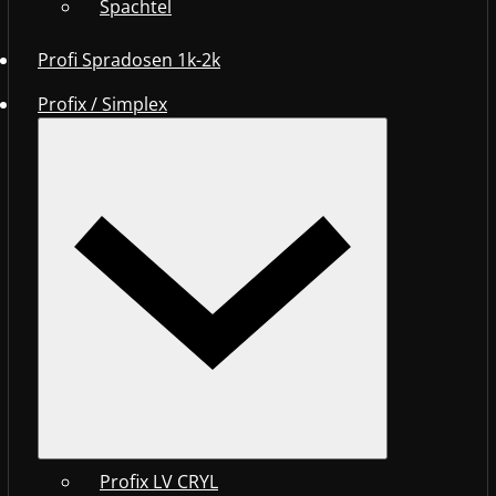
Spachtel
Profi Spradosen 1k-2k
Profix / Simplex
Profix LV CRYL