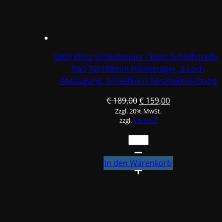
Loch
Absaugung,
Schleifkorn
Keramikmischung
#Q22T70X198P60-
500X Klotz Schleifpapier / Klett-Schleifstreife
5
P60 70x198mm Folienträger, 8 Loch
Menge
Absaugung, Schleifkorn Keramikmischung
#Q22T70X198P60-10
Ursprünglicher
Aktueller
€
189,00
€
159,00
Zzgl. 20% MwSt.
Preis
Preis
zzgl.
Versand
war:
ist:
€ 189,00
€ 159,00.
500X
Klotz
Schleifpapier
In den Warenkorb
/
Klett-
Schleifstreifen
P60