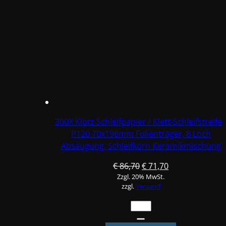
Schleifstreifen
P120
70x198mm
Folienträger,
8
Loch
Absaugung,
Schleifkorn
Keramikmischung
#Q22T70X198P120
300X Klotz Schleifpapier / Klett-Schleifstreife
Menge
P120 70x198mm Folienträger, 8 Loch
Absaugung, Schleifkorn Keramikmischung
#Q22T70X198P120-3
Ursprünglicher
Aktueller
€
86,70
€
71,70
Zzgl. 20% MwSt.
Preis
Preis
zzgl.
Versand
war:
ist:
€ 86,70
€ 71,70.
300X
Klotz