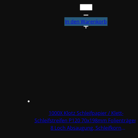
€ 144,50
€ 119,50.
500X
Klotz
Schleifpapier
In den Warenkorb
/
Klett-
Schleifstreifen
P120
70x198mm
Folienträger,
8
Loch
Absaugung,
Schleifkorn
Keramikmischung
#Q22T70X198P120-
1000X Klotz Schleifpapier / Klett-
5
Schleifstreifen P120 70x198mm Folienträger,
Menge
8 Loch Absaugung, Schleifkorn
Keramikmischung #Q22T70X198P120-10