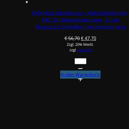
Keramikmischung
#Q22T70X198P80
150X Klotz Schleifpapier / Klett-Schleifstreife
Menge
P80 70x198mm Folienträger, 8 Loch
Absaugung, Schleifkorn Keramikmischung
#Q22T70X198P80
Ursprünglicher
Aktueller
€
56,70
€
47,70
Zzgl. 20% MwSt.
Preis
Preis
zzgl.
Versand
war:
ist:
€ 56,70
€ 47,70.
150X
Klotz
Schleifpapier
In den Warenkorb
/
Klett-
Schleifstreifen
P80
70x198mm
Folienträger,
8