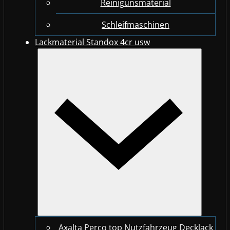
Reinigunsmaterial
Schleifmaschinen
Lackmaterial Standox 4cr usw
Axalta Perco top Nutzfahrzeug Decklack