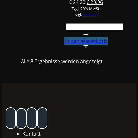
Ursprünglicher
Aktueller
€
24,20
€
23,96
Zzgl. 20% MwSt.
Preis
Preis
zzgl.
Versand
war:
ist:
€ 24,20
€ 23,96.
Reinigungssatz
für
Spritzpistolen
In den Warenkorb
Menge
Alle 8 Ergebnisse werden angezeigt
Kontakt