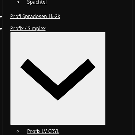
Spachtel
Profi Spradosen 1k-2k
Profix / Simplex
Profix LV CRYL