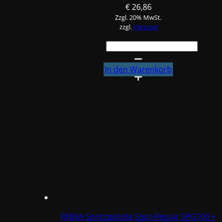
€
26,86
Zzgl. 20% MwSt.
zzgl.
Versand
FINIXA
Reinigungssatz
für
In den Warenkorb
Spritzpistolen
Menge
FINIXA Spritzpistole Spot-Repair SPG100 +