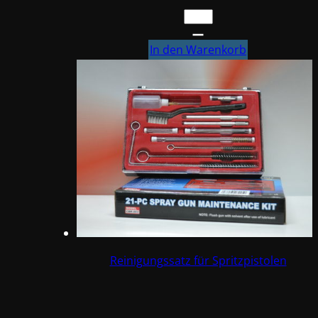
€ 82,49
€ 74,86.
FINIXA
Spritzpistole
SPG500
In den Warenkorb
+
Reinigungssatz
&
Luftanschluss
Menge
Reinigungssatz für Spritzpistolen