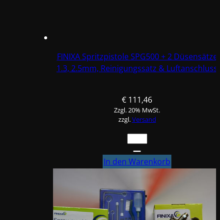
Reinigungssatz
&
Luftanschluss
Menge
FINIXA Spritzpistole SPG500 + 2 Düsensätze
1.3, 2.5mm, Reinigungssatz & Luftanschluss
€
111,46
Zzgl. 20% MwSt.
zzgl.
Versand
FINIXA
Spritzpistole
SPG500
In den Warenkorb
+
2
Düsensätze
1.3,