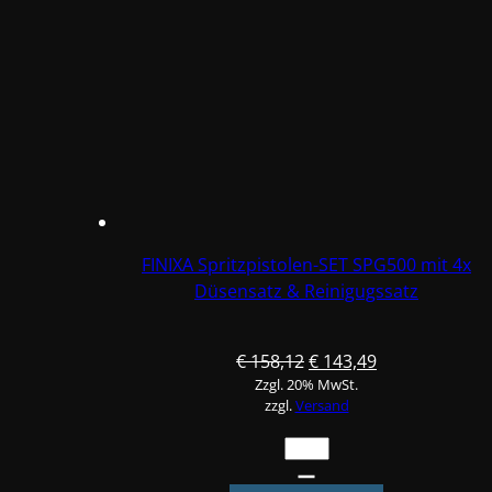
Düsensätze
1.8,
2.0,
2.5mm,
Reinigungssatz
&
Luftanschluss
Menge
FINIXA Spritzpistolen-SET SPG500 mit 4x
Düsensatz & Reinigugssatz
Ursprünglicher
Aktueller
€
158,12
€
143,49
Zzgl. 20% MwSt.
Preis
Preis
zzgl.
Versand
war:
ist:
€ 158,12
€ 143,49.
FINIXA
Spritzpistolen-