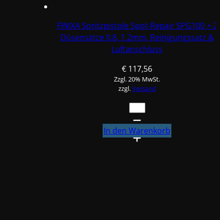
FINIXA Spritzpistole Spot-Repair SPG100 + 2
Düsensätze 0.8, 1.2mm, Reinigungssatz &
Luftanschluss
€
117,56
Zzgl. 20% MwSt.
zzgl.
Versand
FINIXA
Spritzpistole
Spot-
In den Warenkorb
Repair
SPG100
+
2
Düsensätze
0.8,
1.2mm,