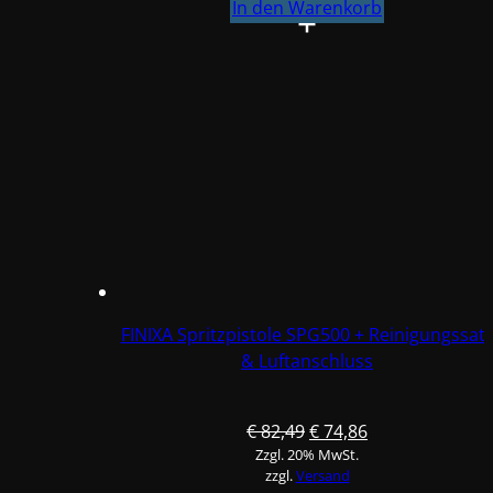
SET
In den Warenkorb
SPG500
mit
4x
Düsensatz
&
Reinigugssatz
Menge
FINIXA Spritzpistole SPG500 + Reinigungssat
& Luftanschluss
Ursprünglicher
Aktueller
€
82,49
€
74,86
Zzgl. 20% MwSt.
Preis
Preis
zzgl.
Versand
war:
ist: