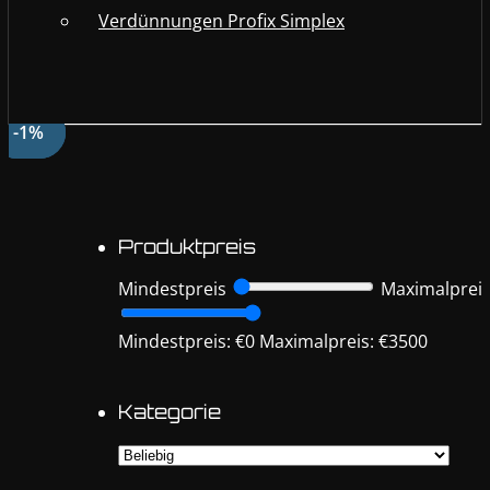
Verdünnungen Profix Simplex
-9%
-9%
-1%
Produktpreis
Mindestpreis
Maximalprei
Mindestpreis: €0
Maximalpreis: €3500
Kategorie