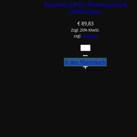
Düsensatz 0.8mm, Reinigungssatz &
Luftanschluss
€
89,83
Zzgl. 20% MwSt.
zzgl.
Versand
FINIXA
Spritzpistole
Spot-
In den Warenkorb
Repair
SPG100
+
Düsensatz
0.8mm,
Reinigungssatz
&
Luftanschluss
Menge