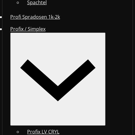
Spachtel
Profi Spradosen 1k-2k
Profix / Simplex
Profix LV CRYL