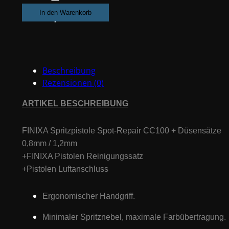
Spot-
In den Warenkorb
Repair
SPG100
+
2
Beschreibung
Düsensätze
Rezensionen (0)
0.8,
1.2mm,
ARTIKEL BESCHREIBUNG
Reinigungssatz
&
FINIXA Spritzpistole Spot-Repair CC100 + Düsensätze
Luftanschluss
0,8mm / 1,2mm
Menge
+FINIXA Pistolen Reinigungssatz
+Pistolen Luftanschluss
Ergonomischer Handgriff.
Minimaler Spritznebel, maximale Farbübertragung.