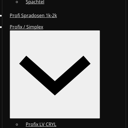
Spachtel
Profi Spradosen 1k-2k
Profix / Simplex
Profix LV CRYL