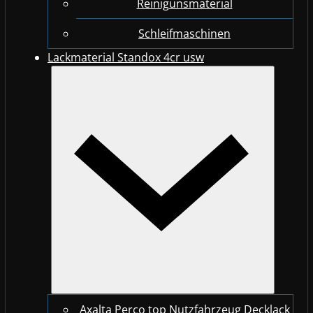
Reinigunsmaterial
Schleifmaschinen
Lackmaterial Standox 4cr usw
Axalta Perco top Nutzfahrzeug Decklack