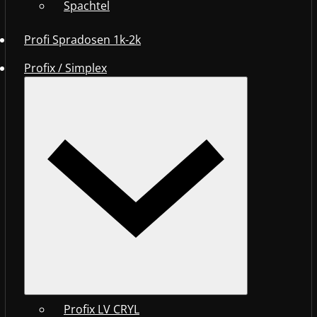
Spachtel
Profi Spradosen 1k-2k
Profix / Simplex
Profix LV CRYL