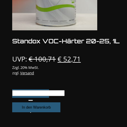
Standox VOC-Härter 20-25, 1L
Ursprünglicher
Aktueller
UVP:
€
100,71
€
52,71
Preis
Preis
Zzgl. 20% MwSt.
zzgl.
Versand
war:
ist:
€ 100,71
€ 52,71.
Standox
VOC-
Härter
In den Warenkorb
20-
25,
1L