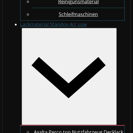
Reinigunsmaterial
Schleifmaschinen
Lackmaterial Standox 4cr usw
Axalta Perco top Nutzfahrzeug Decklack