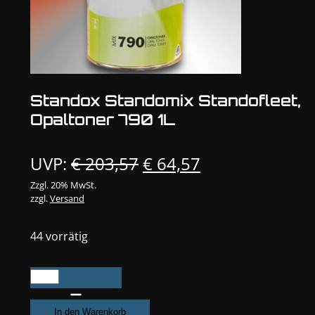
Standox Standomix Standofleet,
Opaltoner 790 1L
Ursprünglicher
Aktueller
UVP:
€
203,57
€
64,57
Preis
Preis
Zzgl. 20% MwSt.
zzgl.
Versand
war:
ist:
€ 203,57
€ 64,57.
44 vorrätig
Standox
Standomix
Standofleet,
In den Warenkorb