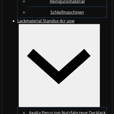
Reinigunsmaterial
Schleifmaschinen
Lackmaterial Standox 4cr usw
Axalta Perco top Nutzfahrzeug Decklack