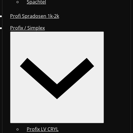
Spachtel
Profi Spradosen 1k-2k
Profix / Simplex
Profix LV CRYL