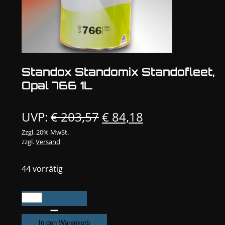
Standox Standomix Standofleet,
Opal 766 1L
Ursprünglicher
Aktueller
UVP:
€
203,57
€
84,18
Preis
Preis
Zzgl. 20% MwSt.
zzgl.
Versand
war:
ist:
€ 203,57
€ 84,18.
44 vorrätig
Standox
Standomix
Standofleet,
In den Warenkorb