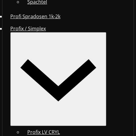
Spachtel
Profi Spradosen 1k-2k
Profix / Simplex
Profix LV CRYL