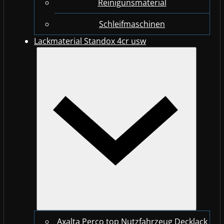
Reinigunsmaterial
Schleifmaschinen
Lackmaterial Standox 4cr usw
Axalta Perco top Nutzfahrzeug Decklack