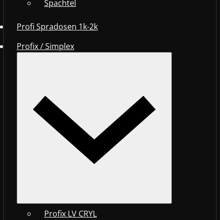
Spachtel
Profi Spradosen 1k-2k
Profix / Simplex
Profix LV CRYL