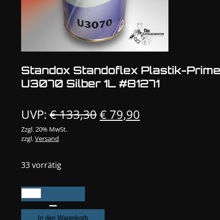
Standox Standoflex Plastik-Prime
U3070 Silber 1L #81271
Ursprünglicher
Aktueller
UVP:
€
133,30
€
79,90
Preis
Preis
Zzgl. 20% MwSt.
zzgl.
Versand
war:
ist:
€ 133,30
€ 79,90.
33 vorrätig
Standox
Standoflex
Plastik-
In den Warenkorb