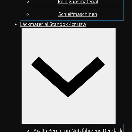
Reinigunsmaterial
Schleifmaschinen
Lackmaterial Standox 4cr usw
Axalta Perco top Nutzfahrzeug Decklack