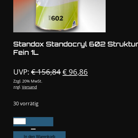
Standox Standocryl 602 Struktu
Fein 1L
Ursprünglicher
Aktueller
UVP:
€
156,84
€
96,86
Preis
Preis
Zzgl. 20% MwSt.
zzgl.
Versand
war:
ist:
€ 156,84
€ 96,86.
30 vorrätig
Standox
Standocryl
602
In den Warenkorb