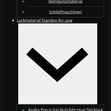
Reinigunsmaterial
Schleifmaschinen
Lackmaterial Standox 4cr usw
Axalta Perco top Nutzfahrzeug Decklack