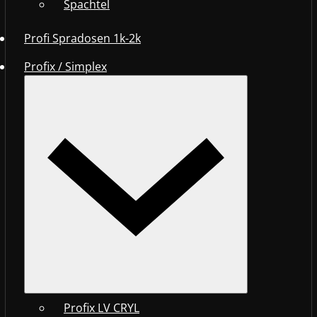
Spachtel
Profi Spradosen 1k-2k
Profix / Simplex
Profix LV CRYL