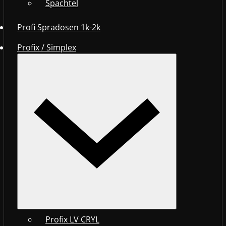
Spachtel
Profi Spradosen 1k-2k
Profix / Simplex
Profix LV CRYL