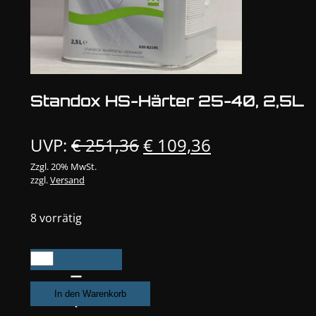
Standox HS-Härter 25-40, 2,5L
Ursprünglicher
Aktueller
UVP:
€
251,36
€
109,36
Preis
Preis
Zzgl. 20% MwSt.
zzgl.
Versand
war:
ist:
€ 251,36
€ 109,36.
8 vorrätig
Standox
HS-
Härter
In den Warenkorb
25-