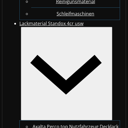
Reinigunsmaterial
Schleifmaschinen
Lackmaterial Standox 4cr usw
Axalta Perco top Nutzfahrzeug Decklack