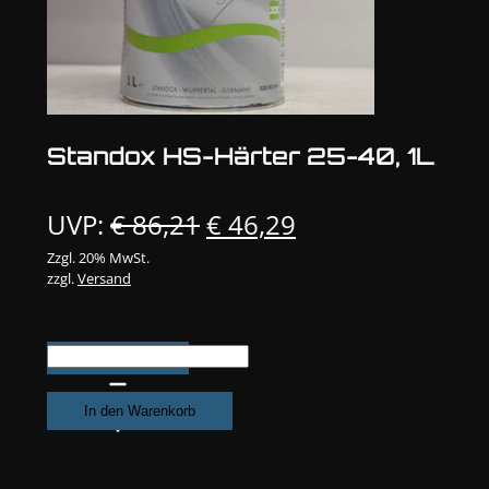
Standox HS-Härter 25-40, 1L
Ursprünglicher
Aktueller
UVP:
€
86,21
€
46,29
Preis
Preis
Zzgl. 20% MwSt.
zzgl.
Versand
war:
ist:
€ 86,21
€ 46,29.
Standox
HS-
Härter
In den Warenkorb
25-
40,
1L