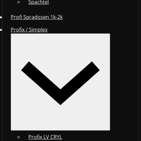
Spachtel
Profi Spradosen 1k-2k
Profix / Simplex
Profix LV CRYL