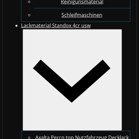
Reinigunsmaterial
Schleifmaschinen
Lackmaterial Standox 4cr usw
Axalta Perco top Nutzfahrzeug Decklack