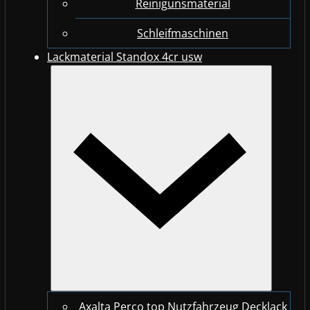
Reinigunsmaterial
Schleifmaschinen
Lackmaterial Standox 4cr usw
Axalta Perco top Nutzfahrzeug Decklack