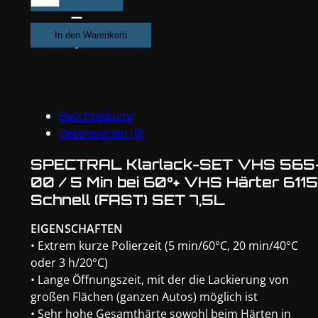
Klarlack-
SET
In den Warenkorb
VHS
565-
00
/
Beschreibung
5
Rezensionen (0)
Min
bei
SPECTRAL Klarlack-SET VHS 565
60°
00 / 5 Min bei 60°+ VHS Härter 6115
+
Schnell (FAST) SET 7,5L
VHS
Härter
EIGENSCHAFTEN
6115
• Extrem kurze Polierzeit (5 min/60°C, 20 min/40°C
Schnell
oder 3 h/20°C)
(FAST)
• Lange Öffnungszeit, mit der die Lackierung von
SET
großen Flächen (ganzen Autos) möglich ist
7,5L
• Sehr hohe Gesamthärte sowohl beim Härten in