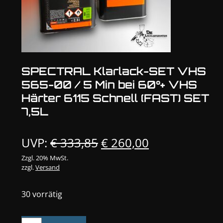
SPECTRAL Klarlack-SET VHS
565-00 / 5 Min bei 60°+ VHS
Härter 6115 Schnell (FAST) SET
7,5L
Ursprünglicher
Aktueller
UVP:
€
333,85
€
260,00
Preis
Preis
Zzgl. 20% MwSt.
zzgl.
Versand
war:
ist:
€ 333,85
€ 260,00.
30 vorrätig
SPECTRAL