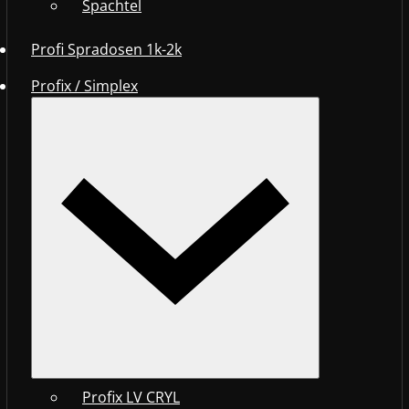
Spachtel
Profi Spradosen 1k-2k
Profix / Simplex
Profix LV CRYL