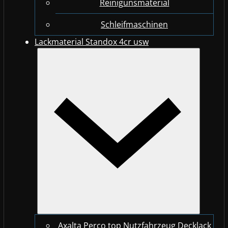
Reinigunsmaterial
Schleifmaschinen
Lackmaterial Standox 4cr usw
Axalta Perco top Nutzfahrzeug Decklack