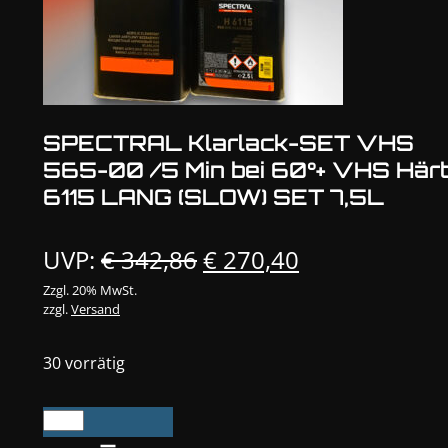
SPECTRAL Klarlack-SET VHS
565-00 /5 Min bei 60°+ VHS Här
6115 LANG (SLOW) SET 7,5L
Ursprünglicher
Aktueller
UVP:
€
342,86
€
270,40
Preis
Preis
Zzgl. 20% MwSt.
zzgl.
Versand
war:
ist:
€ 342,86
€ 270,40.
30 vorrätig
SPECTRAL
Klarlack-