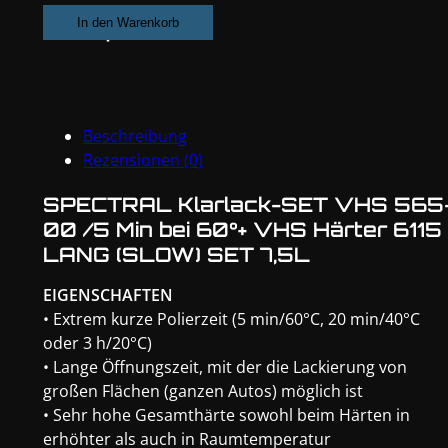
SET
In den Warenkorb
VHS
565-
00
/5
Beschreibung
Min
Rezensionen (0)
bei
60°
SPECTRAL Klarlack-SET VHS 565
+
00 /5 Min bei 60°+ VHS Härter 6115
VHS
LANG (SLOW) SET 7,5L
Härter
6115
EIGENSCHAFTEN
LANG
• Extrem kurze Polierzeit (5 min/60°C, 20 min/40°C
(SLOW)
oder 3 h/20°C)
SET
• Lange Öffnungszeit, mit der die Lackierung von
7,5L
großen Flächen (ganzen Autos) möglich ist
Menge
• Sehr hohe Gesamthärte sowohl beim Härten in
erhöhter als auch in Raumtemperatur