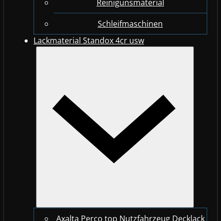
Reinigunsmaterial
Schleifmaschinen
Lackmaterial Standox 4cr usw
Axalta Perco top Nutzfahrzeug Decklack