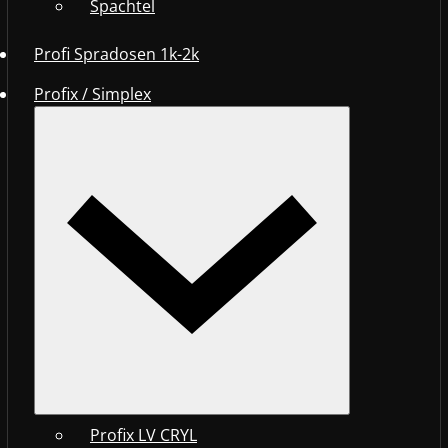
Spachtel
Profi Spradosen 1k-2k
Profix / Simplex
Profix LV CRYL