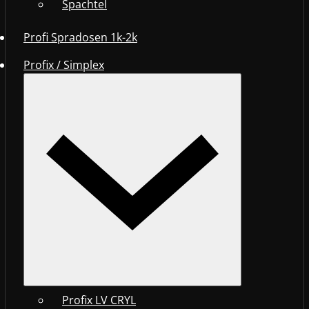
Spachtel
Profi Spradosen 1k-2k
Profix / Simplex
Profix LV CRYL