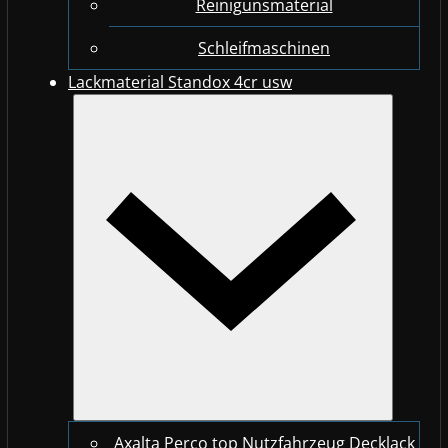
Reinigunsmaterial
Schleifmaschinen
Lackmaterial Standox 4cr usw
Axalta Perco top Nutzfahrzeug Decklack