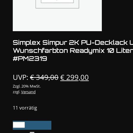
Simplex Simpur 2K PU-Decklack U
Wunschfarbton Readymix 10 Liter
#PM2319
Ursprünglicher
Aktueller
UVP:
€
349,00
€
299,00
Preis
Preis
Zzgl. 20% MwSt.
zzgl.
Versand
war:
ist:
€ 349,00
€ 299,00.
11 vorrätig
Simplex
Simpur