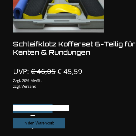
Schleifklotz Kofferset 6-Teilig für
Kanten & Rundungen
Ursprünglicher
Aktueller
UVP:
€
46,05
€
45,59
Preis
Preis
Zzgl. 20% MwSt.
zzgl.
Versand
war:
ist:
€ 46,05
€ 45,59.
Schleifklotz
Kofferset
6-
In den Warenkorb
Teilig