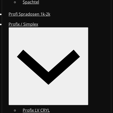
Spachtel
Profi Spradosen 1k-2k
Profix / Simplex
Profix LV CRYL