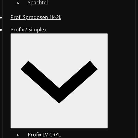
Spachtel
Profi Spradosen 1k-2k
Profix / Simplex
Profix LV CRYL