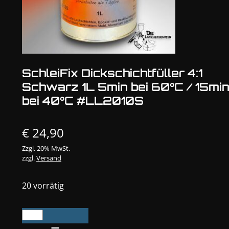
SchleiFix Dickschichtfüller 4:1
Schwarz 1L 5min bei 60°C / 15mi
bei 40°C #LL2010S
€
24,90
Zzgl. 20% MwSt.
zzgl.
Versand
20 vorrätig
SchleiFix
Dickschichtfüller