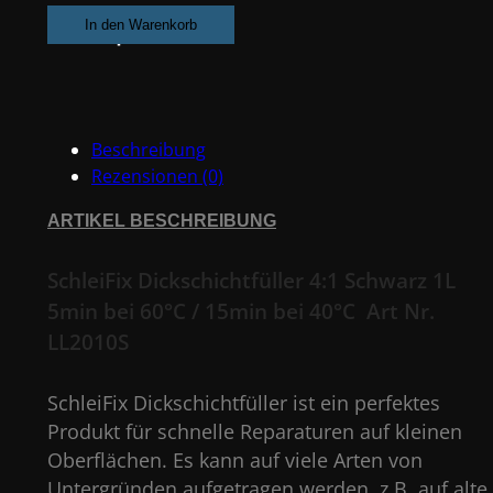
4:1
In den Warenkorb
Schwarz
1L
5min
bei
Beschreibung
60°C
Rezensionen (0)
/
15min
ARTIKEL BESCHREIBUNG
bei
40°C
SchleiFix Dickschichtfüller 4:1 Schwarz 1L
#LL2010S
5min bei 60°C / 15min bei 40°C Art Nr.
Menge
LL2010S
SchleiFix Dickschichtfüller ist ein perfektes
Produkt für schnelle Reparaturen auf kleinen
Oberflächen. Es kann auf viele Arten von
Untergründen aufgetragen werden, z.B. auf alte