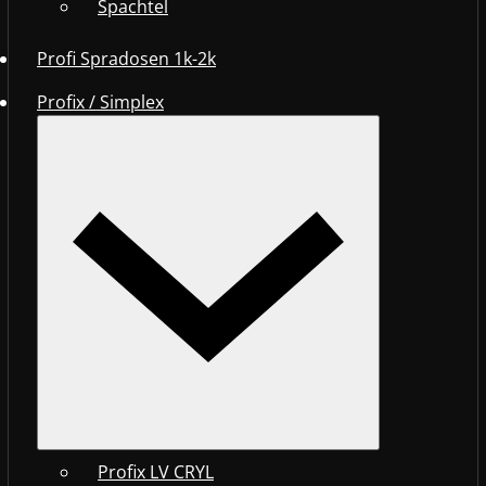
Spachtel
Profi Spradosen 1k-2k
Profix / Simplex
Profix LV CRYL