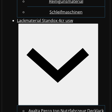
Reinigunsmaterial
Schleifmaschinen
Lackmaterial Standox 4cr usw
Axalta Perco top Nutzfahrzeug Decklack