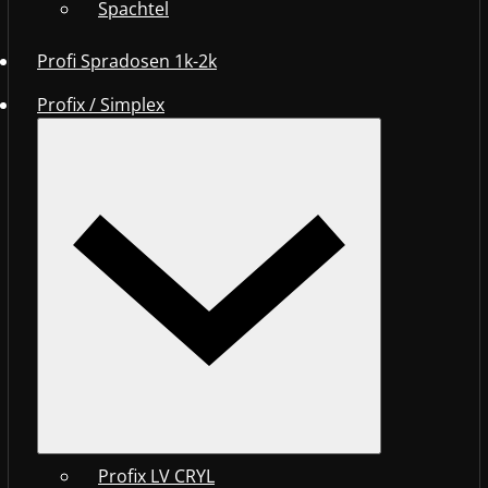
Spachtel
Profi Spradosen 1k-2k
Profix / Simplex
Profix LV CRYL