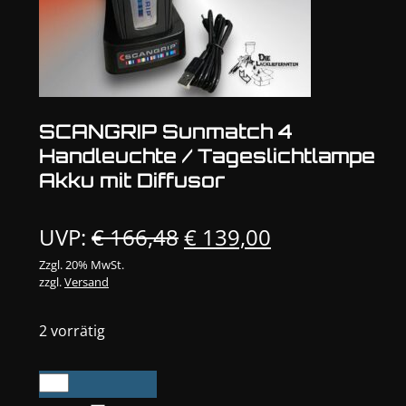
SCANGRIP Sunmatch 4
Handleuchte / Tageslichtlampe
Akku mit Diffusor
Ursprünglicher
Aktueller
UVP:
€
166,48
€
139,00
Preis
Preis
Zzgl. 20% MwSt.
zzgl.
Versand
war:
ist:
€ 166,48
€ 139,00.
2 vorrätig
SCANGRIP
Sunmatch