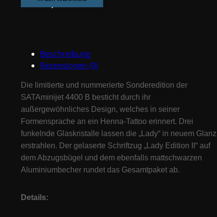
Lady
Edition
II
-
Beschreibung
1,2mm
Rezensionen (0)
Düsensatz
Menge
Die limitierte und nummerierte Sonderedition der
SATAminijet 4400 B besticht durch ihr
außergewöhnliches Design, welches in seiner
Formensprache an ein Henna-Tattoo erinnert. Drei
funkelnde Glaskristalle lassen die „Lady“ in neuem Glanz
erstrahlen. Der gelaserte Schriftzug „Lady Edition II“ auf
dem Abzugsbügel und dem ebenfalls mattschwarzen
Aluminiumbecher rundet das Gesamtpaket ab.
Details: