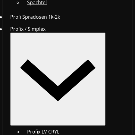
Spachtel
Profi Spradosen 1k-2k
Profix / Simplex
Profix LV CRYL