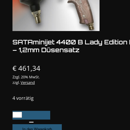
SATAminijet 4400 B Lady Edition I
– 1,2mm Düsensatz
€
461,34
Zzgl. 20% MwSt.
zzgl.
Versand
4 vorrätig
SATAminijet
4400
B
In den Warenkorb