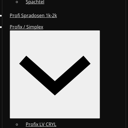
Spachtel
Profi Spradosen 1k-2k
Profix / Simplex
Profix LV CRYL