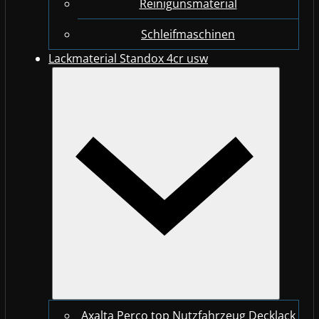
Reinigunsmaterial
Schleifmaschinen
Lackmaterial Standox 4cr usw
Axalta Perco top Nutzfahrzeug Decklack