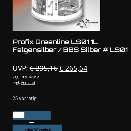
Profix Greenline LS01 1L
Felgensilber / BBS Silber # LS01
Ursprünglicher
Aktueller
UVP:
€
295,16
€
265,64
Preis
Preis
Zzgl. 20% MwSt.
zzgl.
Versand
war:
ist:
€ 295,16
€ 265,64.
25 vorrätig
Profix
Greenline
LS01
In den Warenkorb