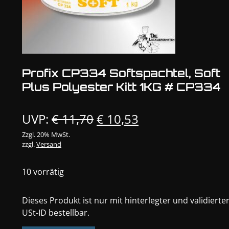
Profix CP334 Softspachtel, Soft
Plus Polyester Kitt 1KG # CP334
Ursprünglicher
Aktueller
UVP:
€
11,70
€
10,53
Preis
Preis
Zzgl. 20% MwSt.
zzgl.
Versand
war:
ist:
€ 11,70
€ 10,53.
10 vorrätig
Dieses Produkt ist nur mit hinterlegter und validierte
USt-ID bestellbar.