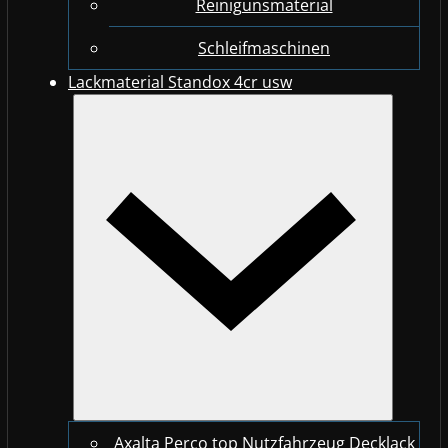
Reinigunsmaterial
Schleifmaschinen
Lackmaterial Standox 4cr usw
Axalta Perco top Nutzfahrzeug Decklack