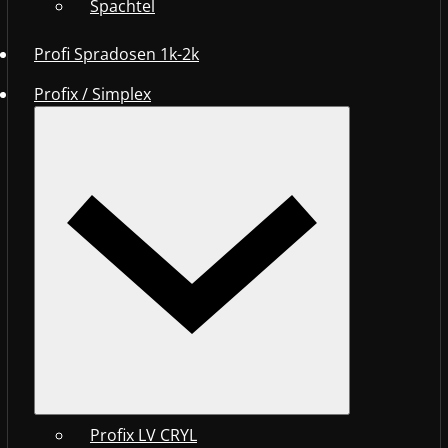
Spachtel
Profi Spradosen 1k-2k
Profix / Simplex
Profix LV CRYL