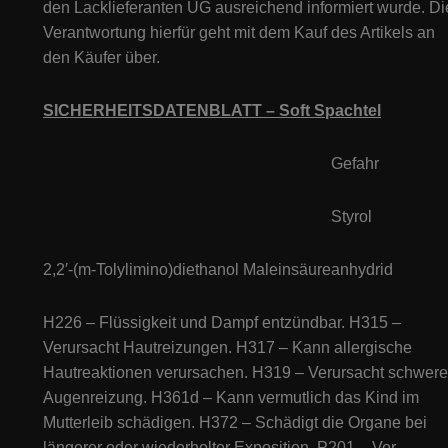
den Lacklieferanten UG ausreichend informiert wurde. Di
Verantwortung hierfür geht mit dem Kauf des Artikels an
den Käufer über.
SICHERHEITSDATENBLATT – Soft Spachtel
Gefahr
Styrol
2,2′-(m-Tolylimino)diethanol Maleinsäureanhydrid
H226 – Flüssigkeit und Dampf entzündbar. H315 –
Verursacht Hautreizungen. H317 – Kann allergische
Hautreaktionen verursachen. H319 – Verursacht schwere
Augenreizung. H361d – Kann vermutlich das Kind im
Mutterleib schädigen. H372 – Schädigt die Organe bei
längerer oder wiederholter Exposition. P201 – Vor