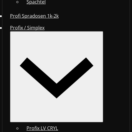
Spachtel
Profi Spradosen 1k-2k
Profix / Simplex
Profix LV CRYL