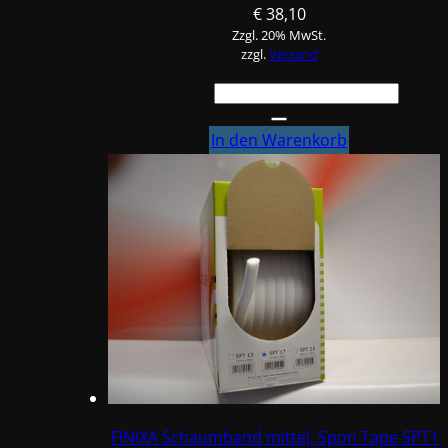
€
38,10
Zzgl. 20% MwSt.
zzgl.
Versand
FINIXA
Schaumband
SPT05
In den Warenkorb
für
randloses
Lackieren
Menge
FINIXA Schaumband mittel, Spon Tape SPT17