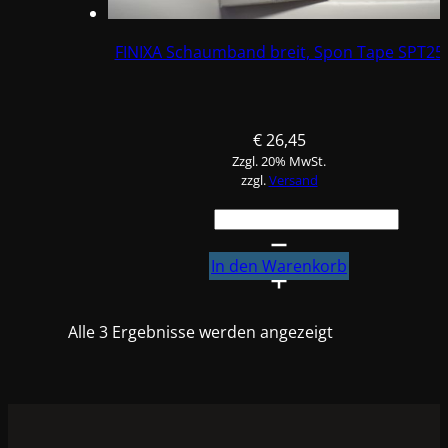
FINIXA Schaumband breit, Spon Tape SPT25
€
26,45
Zzgl. 20% MwSt.
zzgl.
Versand
FINIXA
Schaumband
breit,
In den Warenkorb
Spon
Tape
Alle 3 Ergebnisse werden angezeigt
SPT25
Menge