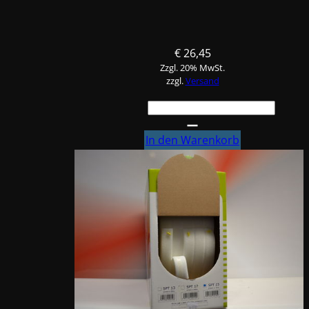
€
26,45
Zzgl. 20% MwSt.
zzgl.
Versand
FINIXA
Schaumband
mittel,
In den Warenkorb
Spon
Tape
SPT17
Menge