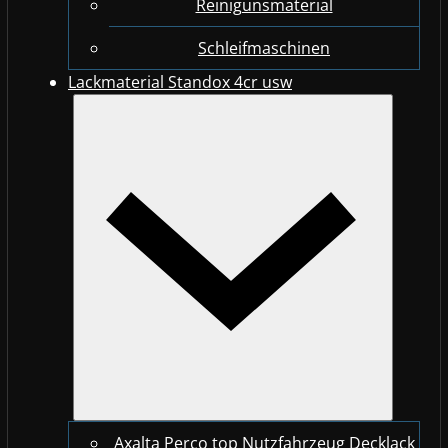
Reinigunsmaterial
Schleifmaschinen
Lackmaterial Standox 4cr usw
Axalta Perco top Nutzfahrzeug Decklack