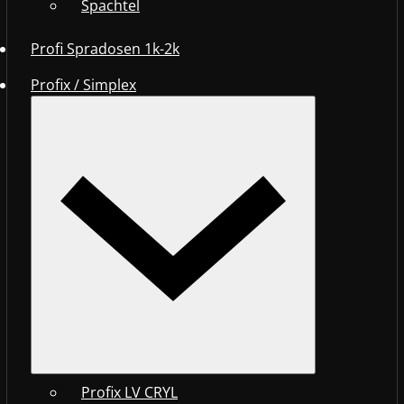
Spachtel
Profi Spradosen 1k-2k
Profix / Simplex
Profix LV CRYL