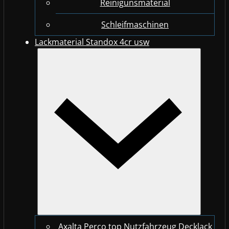
Reinigunsmaterial
Schleifmaschinen
Lackmaterial Standox 4cr usw
Axalta Perco top Nutzfahrzeug Decklack