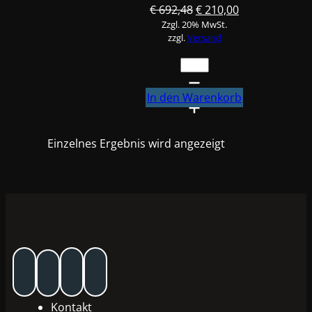
Ursprünglicher
Aktueller
€
692,48
€
210,00
Zzgl. 20% MwSt.
Preis
Preis
zzgl.
Versand
war:
ist:
€ 692,48
€ 210,00.
Standox
Standomix
Standofleet,
In den Warenkorb
Tiefblau
767
Einzelnes Ergebnis wird angezeigt
3,5L
#80767
Menge
Kontakt