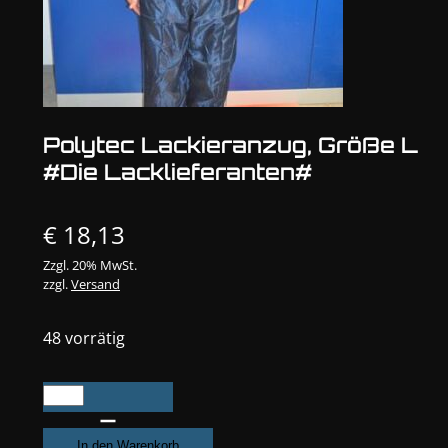
Polytec Lackieranzug, Größe L
#Die Lacklieferanten#
€
18,13
Zzgl. 20% MwSt.
zzgl.
Versand
48 vorrätig
Polytec
Lackieranzug,
Größe
In den Warenkorb