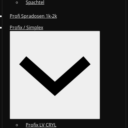
Spachtel
Profi Spradosen 1k-2k
Profix / Simplex
Profix LV CRYL