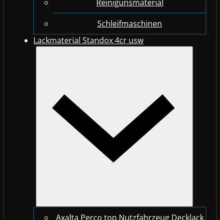
Reinigunsmaterial
Schleifmaschinen
Lackmaterial Standox 4cr usw
Axalta Perco top Nutzfahrzeug Decklack