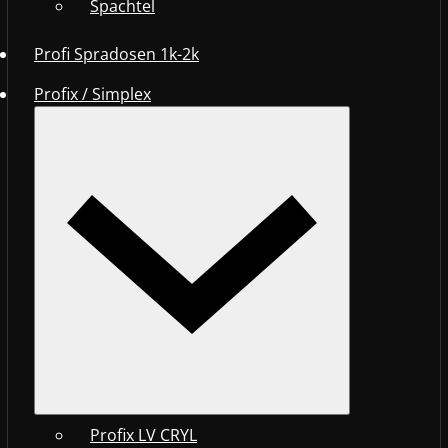
Spachtel
Profi Spradosen 1k-2k
Profix / Simplex
Profix LV CRYL