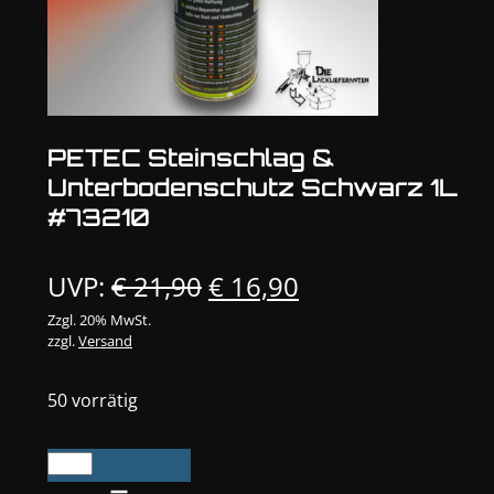
PETEC Steinschlag &
Unterbodenschutz Schwarz 1L
#73210
Ursprünglicher
Aktueller
UVP:
€
21,90
€
16,90
Preis
Preis
Zzgl. 20% MwSt.
zzgl.
Versand
war:
ist:
€ 21,90
€ 16,90.
50 vorrätig
PETEC
Steinschlag