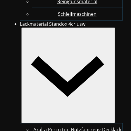
Reinigunsmaterial
Schleifmaschinen
Lackmaterial Standox 4cr usw
Axalta Perco top Nutzfahrzeug Decklack