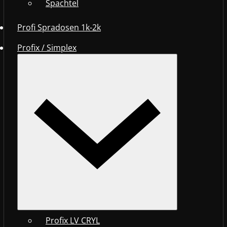
Spachtel
Profi Spradosen 1k-2k
Profix / Simplex
Profix LV CRYL