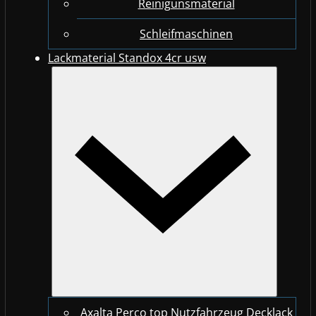
Reinigunsmaterial
Schleifmaschinen
Lackmaterial Standox 4cr usw
Axalta Perco top Nutzfahrzeug Decklack