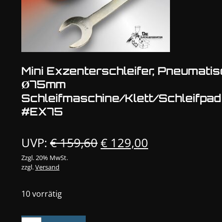
Mini Exzenterschleifer, Pneumati
Ø75mm
Schleifmaschine/Klett/Schleifpad
#EX75
Ursprünglicher
Aktueller
UVP:
€
159,60
€
129,00
Preis
Preis
Zzgl. 20% MwSt.
zzgl.
Versand
war:
ist:
€ 159,60
€ 129,00.
10 vorrätig
Mini