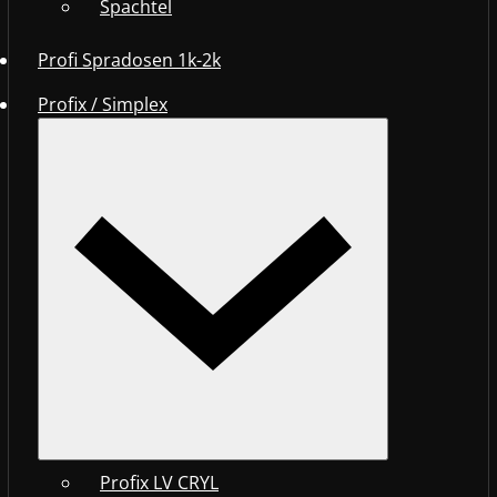
Spachtel
Profi Spradosen 1k-2k
Profix / Simplex
Profix LV CRYL