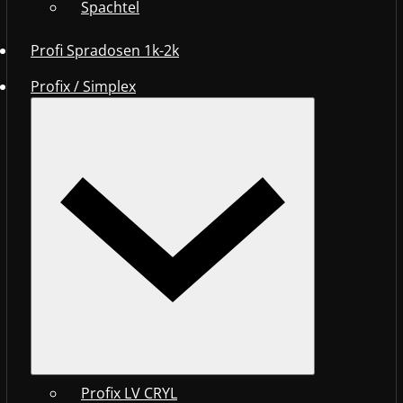
Spachtel
Profi Spradosen 1k-2k
Profix / Simplex
Profix LV CRYL