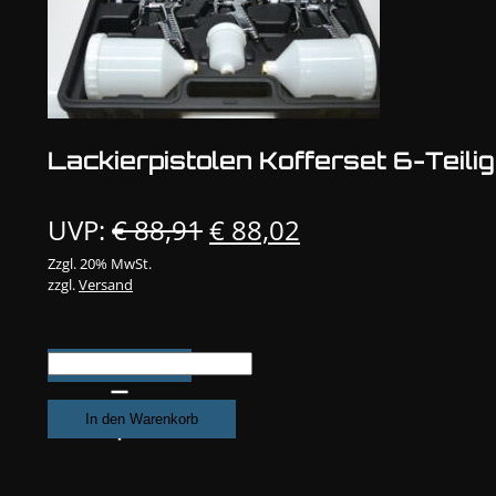
Lackierpistolen Kofferset 6-Teilig
Ursprünglicher
Aktueller
UVP:
€
88,91
€
88,02
Preis
Preis
Zzgl. 20% MwSt.
zzgl.
Versand
war:
ist:
€ 88,91
€ 88,02.
Lackierpistolen
Kofferset
6-
In den Warenkorb
Teilig
Menge