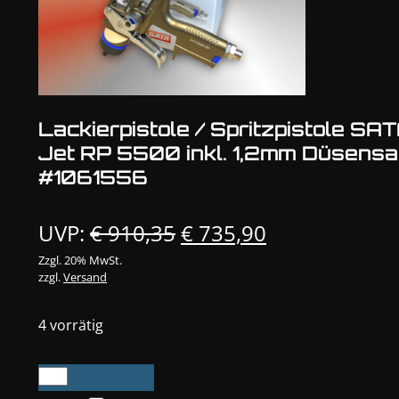
Lackierpistole / Spritzpistole SA
Jet RP 5500 inkl. 1,2mm Düsensa
#1061556
Ursprünglicher
Aktueller
UVP:
€
910,35
€
735,90
Preis
Preis
Zzgl. 20% MwSt.
zzgl.
Versand
war:
ist:
€ 910,35
€ 735,90.
4 vorrätig
Lackierpistole
/