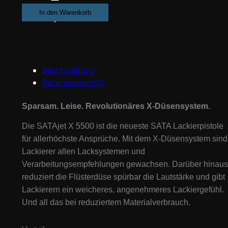
Spritzpistole
In den Warenkorb
SATA
Jet
RP
5500
Beschreibung
inkl.
Rezensionen (0)
1,2mm
Düsensatz
Sparsam. Leise. Revolutionäres X-Düsensystem.
#1061556
Menge
Die SATAjet X 5500 ist die neueste SATA Lackierpistole
für allerhöchste Ansprüche. Mit dem X-Düsensystem sind
Lackierer allen Lacksystemen und
Verarbeitungsempfehlungen gewachsen. Darüber hinaus
reduziert die Flüsterdüse spürbar die Lautstärke und gibt
Lackierern ein weicheres, angenehmeres Lackiergefühl.
Und all das bei reduziertem Materialverbrauch.