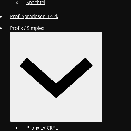
Spachtel
Profi Spradosen 1k-2k
Profix / Simplex
Profix LV CRYL