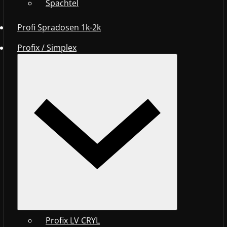
Spachtel
Profi Spradosen 1k-2k
Profix / Simplex
Profix LV CRYL