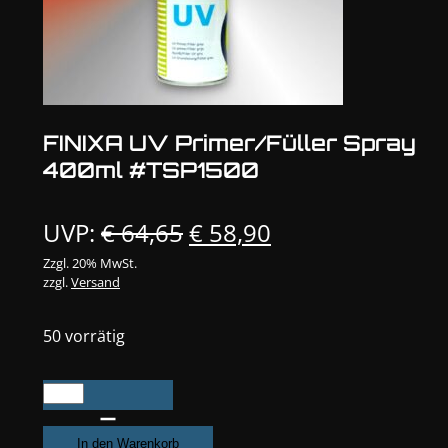
FINIXA UV Primer/Füller Spray
400ml #TSP1500
Ursprünglicher
Aktueller
UVP:
€
64,65
€
58,90
Preis
Preis
Zzgl. 20% MwSt.
zzgl.
Versand
war:
ist:
€ 64,65
€ 58,90.
50 vorrätig
FINIXA
UV
Primer/Füller
In den Warenkorb